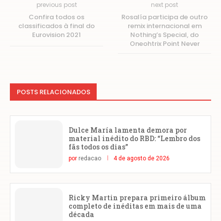
previous post
next post
Confira todos os
Rosalía participa de outro
classificados à final do
remix internacional em
Eurovision 2021
Nothing’s Special, do
Oneohtrix Point Never
POSTS RELACIONADOS
Dulce María lamenta demora por
material inédito do RBD: “Lembro dos
fãs todos os dias”
por
redacao
4 de agosto de 2026
Ricky Martin prepara primeiro álbum
completo de inéditas em mais de uma
década