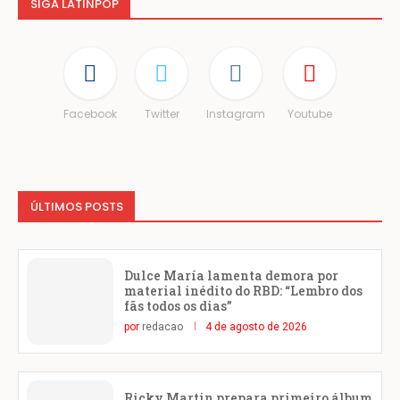
SIGA LATINPOP
Facebook
Twitter
Instagram
Youtube
ÚLTIMOS POSTS
Dulce María lamenta demora por
material inédito do RBD: “Lembro dos
fãs todos os dias”
por
redacao
4 de agosto de 2026
Ricky Martin prepara primeiro álbum