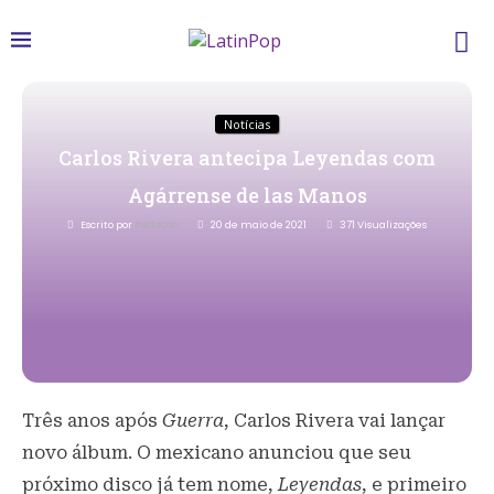
Notícias
Carlos Rivera antecipa Leyendas com
Agárrense de las Manos
Escrito por
Redacao
20 de maio de 2021
371
Visualizações
Três anos após
Guerra
, Carlos Rivera vai lançar
novo álbum. O mexicano anunciou que seu
próximo disco já tem nome,
Leyendas
, e primeiro