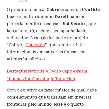
Escrito por
redacao
19 de março de 2021
393
Visualizações
O produtor musical
Cabrera
convida
Cynthia
Luz
e o porto-riquenho
Darell
para uma
parceria inédita na canção “
Vai Vendo
”, que
lança hoje, 19, e chega acompanhada de
videoclipe. A canção faz parte do projeto
“Cabrera
Conexión
”, que reúne artistas
internacionais em parcerias únicas com
artistas brasileiros.
Destaque:
Natiruts e Pedro Capó exalam
“buena vibra” no single Todo Bien
Com o objetivo de fazer música de qualidade
com elementos que transitam em diversas
fronteiras pelo mundo, esse é o quarto