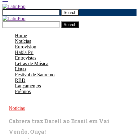
Search
Search
Home
Notícias
Eurovision
Habla Pri
Entrevistas
Letras de Música
Listas
Festival de Sanremo
RBD
Lançamentos
Prêmios
Notícias
Cabrera traz Darell ao Brasil em Vai
Vendo. Ouça!