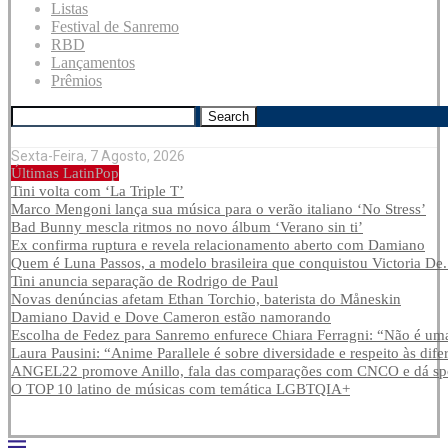
Listas
Festival de Sanremo
RBD
Lançamentos
Prêmios
Search
Sexta-Feira, 7 Agosto, 2026
Últimas LatinPop
Tini volta com ‘La Triple T’
Marco Mengoni lança sua música para o verão italiano ‘No Stress’
Bad Bunny mescla ritmos no novo álbum ‘Verano sin ti’
Ex confirma ruptura e revela relacionamento aberto com Damiano
Quem é Luna Passos, a modelo brasileira que conquistou Victoria De.
Tini anuncia separação de Rodrigo de Paul
Novas denúncias afetam Ethan Torchio, baterista do Måneskin
Damiano David e Dove Cameron estão namorando
Escolha de Fedez para Sanremo enfurece Chiara Ferragni: “Não é uma
Laura Pausini: “Anime Parallele é sobre diversidade e respeito às dife
ANGEL22 promove Anillo, fala das comparações com CNCO e dá spoi
O TOP 10 latino de músicas com temática LGBTQIA+