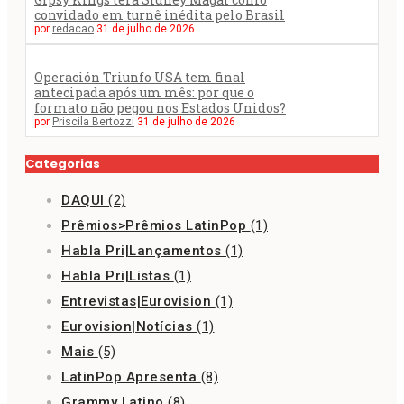
convidado em turnê inédita pelo Brasil
por
redacao
31 de julho de 2026
Operación Triunfo USA tem final
antecipada após um mês: por que o
formato não pegou nos Estados Unidos?
por
Priscila Bertozzi
31 de julho de 2026
Categorias
DAQUI
(2)
Prêmios>Prêmios LatinPop
(1)
Habla Pri|Lançamentos
(1)
Habla Pri|Listas
(1)
Entrevistas|Eurovision
(1)
Eurovision|Notícias
(1)
Mais
(5)
LatinPop Apresenta
(8)
Grammy Latino
(8)