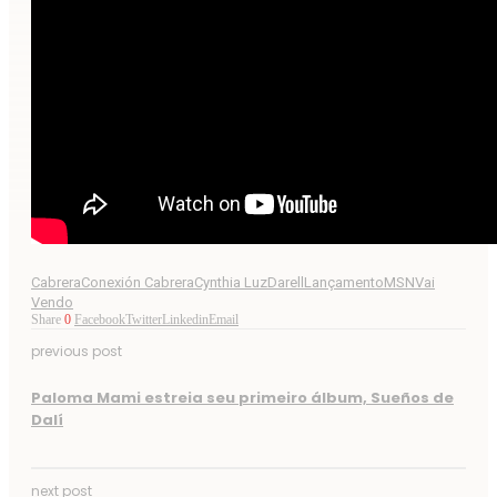
Cabrera
Conexión Cabrera
Cynthia Luz
Darell
Lançamento
MSN
Vai
Vendo
Share
0
Facebook
Twitter
Linkedin
Email
previous post
Paloma Mami estreia seu primeiro álbum, Sueños de
Dalí
next post