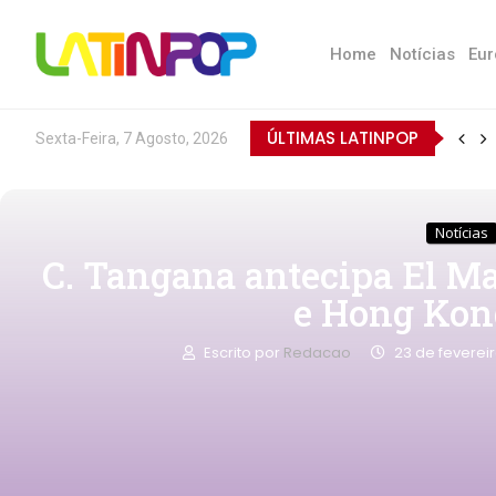
Home
Notícias
Eur
ÚLTIMAS LATINPOP
Sexta-Feira, 7 Agosto, 2026
Notícias
C. Tangana antecipa El 
e Hong Kon
Escrito por
Redacao
23 de feverei