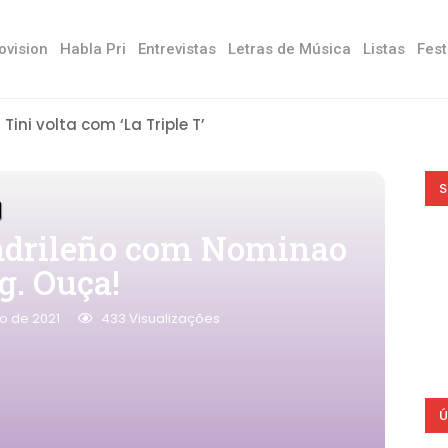
ovision
Habla Pri
Entrevistas
Letras de Música
Listas
Fest
Tini volta com ‘La Triple T’
S
Madrileño com Nominao
g. Ouça!
ro de 2021
433
Visualizações
Ú