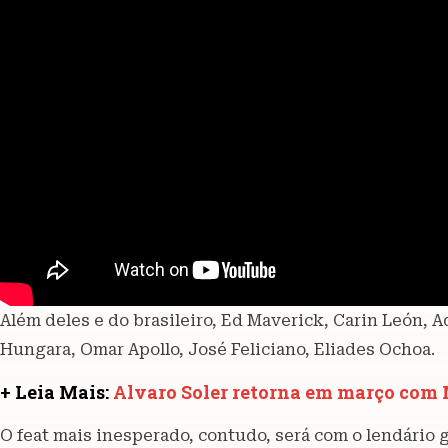
Além deles e do brasileiro, Ed Maverick, Carin León, A
Hungara, Omar Apollo, José Feliciano, Eliades Ochoa.
+ Leia Mais:
Alvaro Soler retorna em março com
O feat mais inesperado, contudo, será com o lendário