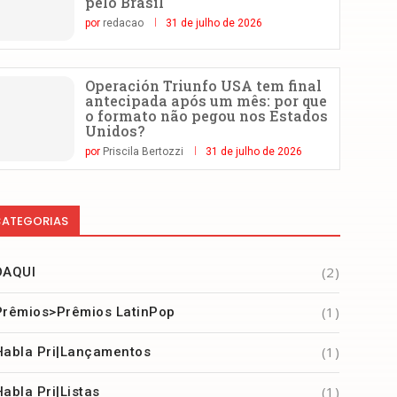
pelo Brasil
por
redacao
31 de julho de 2026
Operación Triunfo USA tem final
antecipada após um mês: por que
o formato não pegou nos Estados
Unidos?
por
Priscila Bertozzi
31 de julho de 2026
ATEGORIAS
(2)
DAQUI
(1)
Prêmios>Prêmios LatinPop
(1)
Habla Pri|Lançamentos
(1)
Habla Pri|Listas