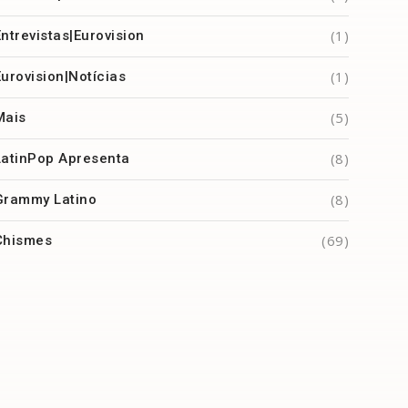
(1)
Entrevistas|Eurovision
(1)
Eurovision|Notícias
(5)
Mais
(8)
LatinPop Apresenta
(8)
Grammy Latino
(69)
Chismes