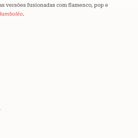
as versões fusionadas com flamenco, pop e
Bamboléo
.
.