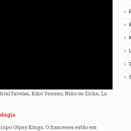
driel Favelas, Kiko Veneno, Niño de Elche, La
 Magia
 grupo Gipsy Kings. O franceses estão em