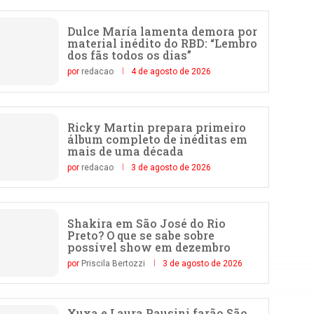
Dulce María lamenta demora por
material inédito do RBD: “Lembro
dos fãs todos os dias”
por
redacao
4 de agosto de 2026
Ricky Martin prepara primeiro
álbum completo de inéditas em
mais de uma década
por
redacao
3 de agosto de 2026
Shakira em São José do Rio
Preto? O que se sabe sobre
possível show em dezembro
por
Priscila Bertozzi
3 de agosto de 2026
Xuxa e Laura Pausini farão São