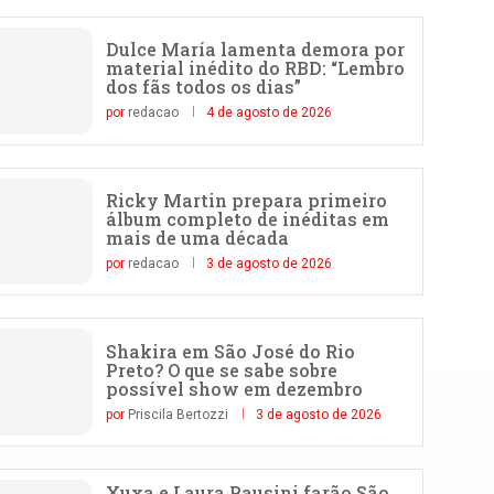
Dulce María lamenta demora por
material inédito do RBD: “Lembro
dos fãs todos os dias”
por
redacao
4 de agosto de 2026
Ricky Martin prepara primeiro
álbum completo de inéditas em
mais de uma década
por
redacao
3 de agosto de 2026
Shakira em São José do Rio
Preto? O que se sabe sobre
possível show em dezembro
por
Priscila Bertozzi
3 de agosto de 2026
Xuxa e Laura Pausini farão São