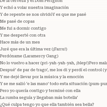
De la cerveza y el Dom Pérignon
Y echó a volar nuestra imaginación
Y de repente se nos olvidóY es que me pasé
Me pasé de copas
Me fui a dormir contigo
Y me desperté con otra
Hace más de un mes
Juré que era la última vez (¡Farru!)
Perdóname (Laramercy Gang)
No lo vuelvo a hacer (pri-yah-yah-yah, ¡blep!)Pero mal
Despué’ de par de trago’, me los di y perdí el control (
Y me dejé llevar por la música y la emoción
Y se me salió ‘e las mano’ todo esta situación (pum-
Pero yo quería contigo y terminé con ella
La rumba seguía y llegaban más botella’
¿Qué culpa tengo yo que ella también sea bella?