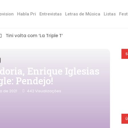
ovision
Habla Pri
Entrevistas
Letras de Música
Listas
Fest
Tini volta com ‘La Triple T’
S
oria, Enrique Iglesias
le: Pendejo!
o de 2021
442
Visualizações
Ú