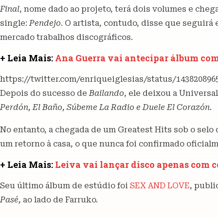
Final
, nome dado ao projeto, terá dois volumes e cheg
single:
Pendejo
. O artista, contudo, disse que seguir
mercado trabalhos discográficos.
+ Leia Mais:
Ana Guerra vai antecipar álbum com
https://twitter.com/enriqueiglesias/status/143820896
Depois do sucesso de
Bailando
, ele deixou a Universa
Perdón, El Baño, Súbeme La Radio e Duele El Corazón.
No entanto, a chegada de um Greatest Hits sob o selo
um retorno à casa, o que nunca foi confirmado oficial
+ Leia Mais:
Leiva vai lançar disco apenas com 
Seu último álbum de estúdio foi
SEX AND LOVE
, publi
Pasé,
ao lado de Farruko.