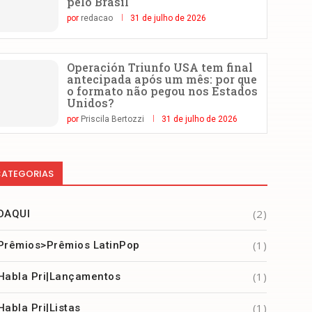
pelo Brasil
por
redacao
31 de julho de 2026
Operación Triunfo USA tem final
antecipada após um mês: por que
o formato não pegou nos Estados
Unidos?
por
Priscila Bertozzi
31 de julho de 2026
ATEGORIAS
(2)
DAQUI
(1)
Prêmios>Prêmios LatinPop
(1)
Habla Pri|Lançamentos
(1)
Habla Pri|Listas