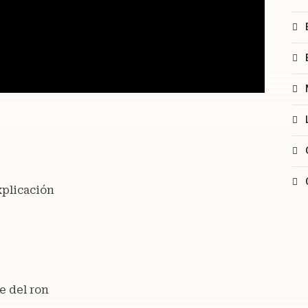
xplicación
e del ron