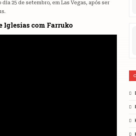
no dia 25 de setembro, em Las Vegas, após ser
us.
ue Iglesias com Farruko
C