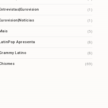
(1)
Entrevistas|Eurovision
(1)
Eurovision|Notícias
(5)
Mais
(8)
LatinPop Apresenta
(8)
Grammy Latino
(69)
Chismes