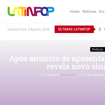
Home
Notícias
Eur
ÚLTIMAS LATINPOP
Quarta-Feira, 5 Agosto, 2026
Notícias
Após anúncio de aposentad
revela novo sing
Escrito por
Redacao
15 de setembr