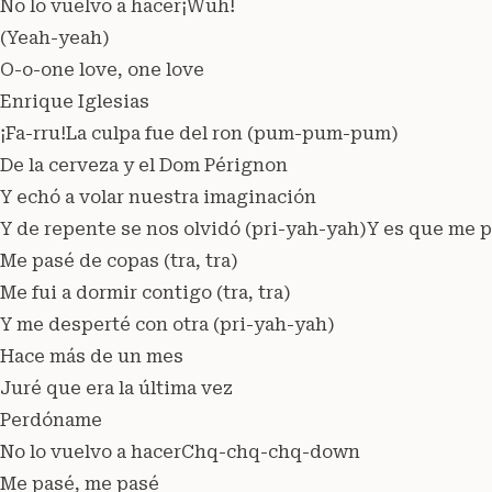
No lo vuelvo a hacer¡Wuh!
(Yeah-yeah)
O-o-one love, one love
Enrique Iglesias
¡Fa-rru!La culpa fue del ron (pum-pum-pum)
De la cerveza y el Dom Pérignon
Y echó a volar nuestra imaginación
Y de repente se nos olvidó (pri-yah-yah)Y es que me pa
Me pasé de copas (tra, tra)
Me fui a dormir contigo (tra, tra)
Y me desperté con otra (pri-yah-yah)
Hace más de un mes
Juré que era la última vez
Perdóname
No lo vuelvo a hacerChq-chq-chq-down
Me pasé, me pasé