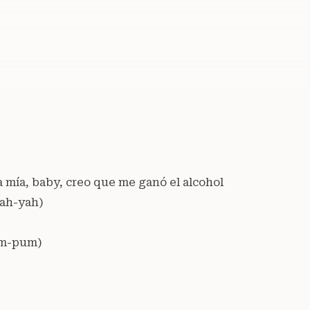
a mía, baby, creo que me ganó el alcohol
yah-yah)
pum-pum)