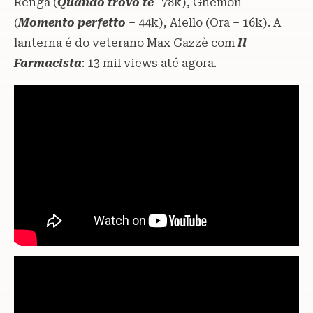
Renga (
Quando trovo te
-78k), Ghemon
(
Momento perfetto
– 44k), Aiello (Ora – 16k). A
lanterna é do veterano Max Gazzè com
Il
Farmacista
: 13 mil views até agora.