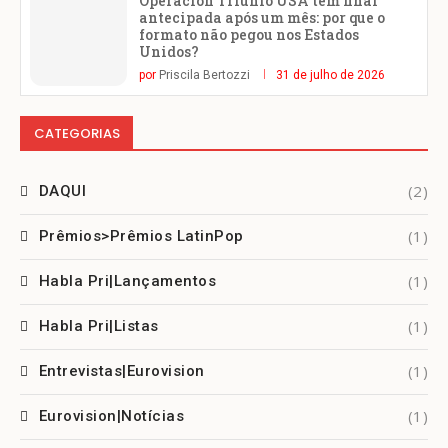
Operación Triunfo USA tem final
antecipada após um mês: por que o
formato não pegou nos Estados
Unidos?
por
Priscila Bertozzi
31 de julho de 2026
CATEGORIAS
(2)
DAQUI
(1)
Prêmios>Prêmios LatinPop
(1)
Habla Pri|Lançamentos
(1)
Habla Pri|Listas
(1)
Entrevistas|Eurovision
(1)
Eurovision|Notícias