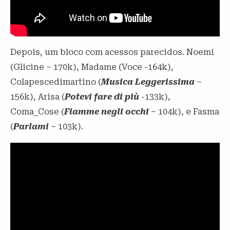
Depois, um bloco com acessos parecidos. Noemi
(Glicine – 170k), Madame (Voce -164k),
Colapescedimartino (
Musica Leggerissima
–
156k), Arisa (
Potevi fare di più
-133k),
Coma_Cose (
Fiamme negli occhi
– 104k), e Fasma
(
Parlami
– 103k).