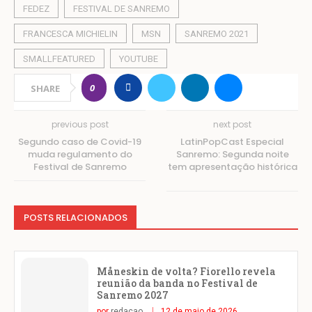
FEDEZ
FESTIVAL DE SANREMO
FRANCESCA MICHIELIN
MSN
SANREMO 2021
SMALLFEATURED
YOUTUBE
0
SHARE
previous post
next post
Segundo caso de Covid-19
LatinPopCast Especial
muda regulamento do
Sanremo: Segunda noite
Festival de Sanremo
tem apresentação histórica
POSTS RELACIONADOS
Måneskin de volta? Fiorello revela
reunião da banda no Festival de
Sanremo 2027
por
redacao
12 de maio de 2026