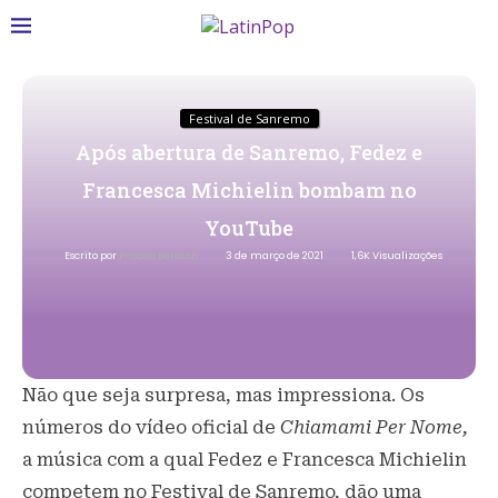
Festival de Sanremo
Após abertura de Sanremo, Fedez e
Francesca Michielin bombam no
YouTube
Escrito por
Priscila Bertozzi
3 de março de 2021
1,6K
Visualizações
Não que seja surpresa, mas impressiona. Os
números do vídeo oficial de
Chiamami Per Nome,
a música com a qual Fedez e Francesca Michielin
competem no Festival de Sanremo, dão uma