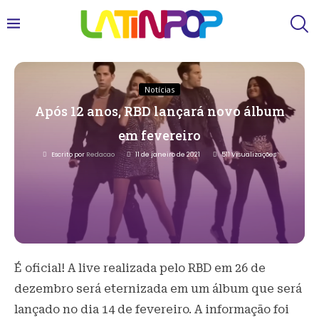
Notícias
Após 12 anos, RBD lançará novo álbum
em fevereiro
Escrito por
Redacao
11 de janeiro de 2021
511
Visualizações
É oficial! A live realizada pelo RBD em 26 de
dezembro será eternizada em um álbum que será
lançado no dia 14 de fevereiro. A informação foi