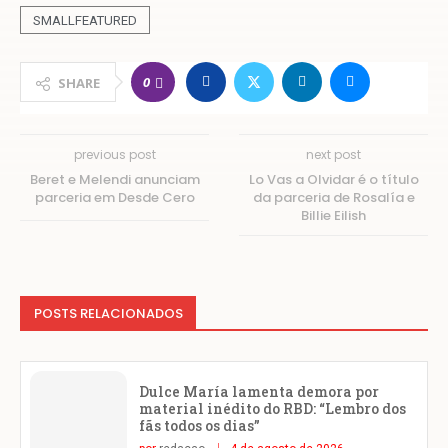
SMALLFEATURED
0
SHARE
previous post
next post
Beret e Melendi anunciam
Lo Vas a Olvidar é o título
parceria em Desde Cero
da parceria de Rosalía e
Billie Eilish
POSTS RELACIONADOS
Dulce María lamenta demora por
material inédito do RBD: “Lembro dos
fãs todos os dias”