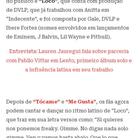
do público é
“Loco”
, que conta com produção
de DVLP, que já trabalhou com Anitta em
“Indecente”, e foi composta por Gale, DVLP e
Ibere Fortes (nomes envolvidos em lançamentos
de Eminem, J Balvin, Lil Wayne e Pitbull).
Entrevista:
Lauren Jauregui fala sobre parceria
com Pabllo Vittar em Lento, primeiro álbum solo e
a influência latina em seu trabalho
Depois de
“Tócame”
e
“Me Gusta”
, os fãs agora
podem cantar e dançar no ritmo latino de “Loco”,
que traz em sua letra versos como: “Si quieres
nos ponemos freaky. Gimme. No digas nada solo
gimme. Ven y vamos hasta abajo. Que lo que