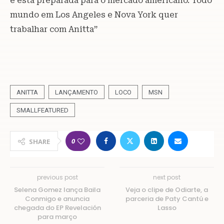
e está preparada para o mercado americano. Todo
mundo em Los Angeles e Nova York quer
trabalhar com Anitta”
ANITTA
LANÇAMENTO
LOCO
MSN
SMALLFEATURED
0
SHARE
previous post
next post
Selena Gomez lança Baila
Veja o clipe de Odiarte, a
Conmigo e anuncia
parceria de Paty Cantú e
chegada do EP Revelación
Lasso
para março