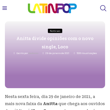
Notícias
Anitta divide opiniões com o novo
single, Loco
Escrito por
Redacao
29 de janeiro de 2021
508
Visualizações
Nesta sexta feira, dia 29 de janeiro de 2021, a
mais nova faixa da
Anitta
que chega aos ouvidos