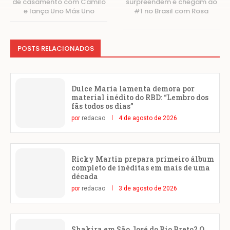
de casamento com Camilo
surpreendem e chegam ao
e lança Uno Más Uno
#1 no Brasil com Rosa
POSTS RELACIONADOS
Dulce María lamenta demora por
material inédito do RBD: “Lembro dos
fãs todos os dias”
por
redacao
4 de agosto de 2026
Ricky Martin prepara primeiro álbum
completo de inéditas em mais de uma
década
por
redacao
3 de agosto de 2026
Shakira em São José do Rio Preto? O