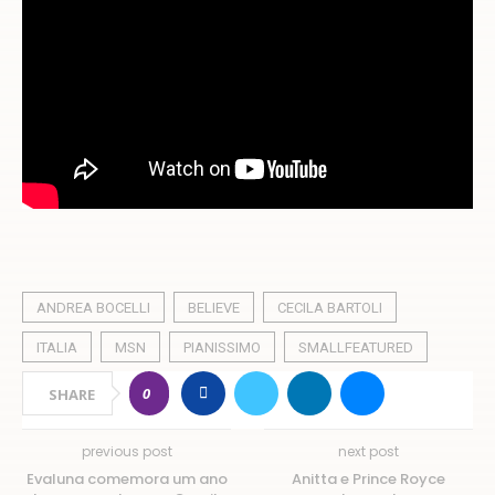
ANDREA BOCELLI
BELIEVE
CECILA BARTOLI
ITALIA
MSN
PIANISSIMO
SMALLFEATURED
0
SHARE
previous post
next post
Evaluna comemora um ano
Anitta e Prince Royce