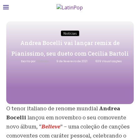
Notícias
Andrea Bocelli vai lançar remix de
Pianissimo, seu dueto com Cecilia Bartoli
Escrito por
Redacao
9 de fevereiro de 2021
639
Visualizações
O tenor italiano de renome mundial
Andrea
Bocelli
lançou em novembro o seu comovente
novo álbum, “
Believe
” – uma coleção de canções
comoventes com caráter pessoal, celebrando o