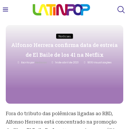
Notícias
Alfonso Herrera confirma data de estreia
de El Baile de los 41 na Netflix
Escrito por
Redacao
14 de abril de 2021
906
Visualizações
Fora do tributo das polêmicas ligadas ao RBD,
Alfonso Herrera está concentrado na promoção