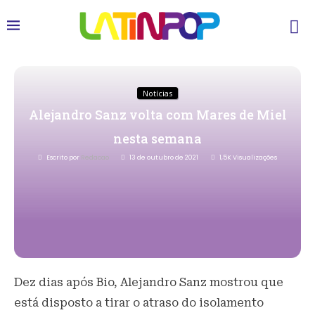
Notícias
Alejandro Sanz volta com Mares de Miel
nesta semana
Escrito por
Redacao
13 de outubro de 2021
1,5K
Visualizações
Dez dias após Bio, Alejandro Sanz mostrou que
está disposto a tirar o atraso do isolamento