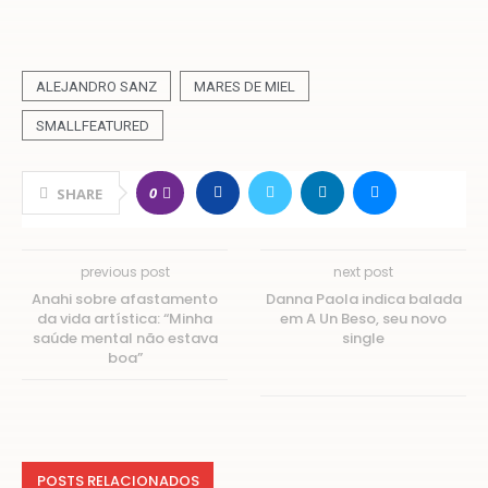
ALEJANDRO SANZ
MARES DE MIEL
SMALLFEATURED
0
SHARE
previous post
next post
Anahi sobre afastamento
Danna Paola indica balada
da vida artística: “Minha
em A Un Beso, seu novo
saúde mental não estava
single
boa”
POSTS RELACIONADOS