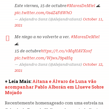
Este viernes, 15 de octubre
#MaresDeMiel
🌊
pic.twitter.com/0s4Z4FdWhO
— Alejandro Sanz (@AlejandroSanz)
October 11,
2021
Me niego a no volverte a ver.
#MaresDeMiel
🌊
15 de octubre
https://t.co/vMqHAVXoxf
pic.twitter.com/WjwxJ9p4Hq
— Alejandro Sanz (@AlejandroSanz)
October 12,
2021
+ Leia Mais:
Aitana e Álvaro de Luna vão
acompanhar Pablo Alborán em Llueve Sobre
Mojado
Recentemente homenageado com uma estrela na