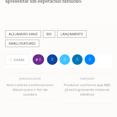
apresentar um espetáculo fabuloso.
ALEJANDRO SANZ
BIO
LANÇAMENTO
SMALLFEATURED
0
SHARE
previous post
next post
Mon Laferte confirma novo
Produtor confirma que RBD
álbum para o fim de
já está gravando músicas
outubro
inéditas