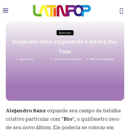
Notícias
Alejandro Sanz surpreende e estreia Bio.
Veja!
Escrito por
Redacao
4 de outubro de 2021
855
Visualizações
Alejandro Sanz
expande seu campo de batalha
criativo particular com “
Bio
“, o quilômetro zero
de seu novo álbum. Ele poderia se colocar em