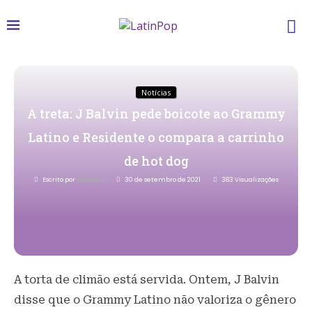
Notícias
A treta: J Balvin pede boicote ao Grammy
Latino e Residente o compara a carrinho
de hot dog
Escrito por
Redacao
30 de setembro de 2021
383
Visualizações
A torta de climão está servida. Ontem, J Balvin
disse que o Grammy Latino não valoriza o gênero