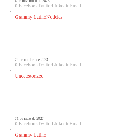
8 de novembro de 2023
0
Facebook
Twitter
Linkedin
Email
Grammy Latino
Notícias
Eslabón Armado e Peso Pluma farão
performance inédita no Grammy
Latino
24 de outubro de 2023
0
Facebook
Twitter
Linkedin
Email
Uncategorized
Laura Pausini é nomeada
Personalidade Do Ano pela Academia
Latina De Gravação
31 de maio de 2023
0
Facebook
Twitter
Linkedin
Email
Grammy Latino