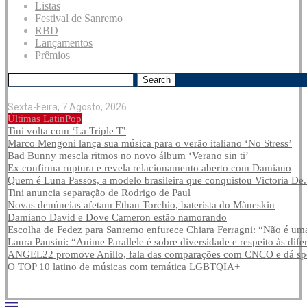
Listas
Festival de Sanremo
RBD
Lançamentos
Prêmios
Search
Sexta-Feira, 7 Agosto, 2026
Últimas LatinPop
Tini volta com ‘La Triple T’
Marco Mengoni lança sua música para o verão italiano ‘No Stress’
Bad Bunny mescla ritmos no novo álbum ‘Verano sin ti’
Ex confirma ruptura e revela relacionamento aberto com Damiano
Quem é Luna Passos, a modelo brasileira que conquistou Victoria De.
Tini anuncia separação de Rodrigo de Paul
Novas denúncias afetam Ethan Torchio, baterista do Måneskin
Damiano David e Dove Cameron estão namorando
Escolha de Fedez para Sanremo enfurece Chiara Ferragni: “Não é uma
Laura Pausini: “Anime Parallele é sobre diversidade e respeito às dife
ANGEL22 promove Anillo, fala das comparações com CNCO e dá spoi
O TOP 10 latino de músicas com temática LGBTQIA+