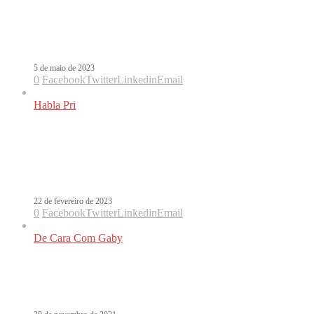
Grammy Latino é confirmado para
16 de novembro na Espanha
5 de maio de 2023
0
Facebook
Twitter
Linkedin
Email
Habla Pri
Grammy Latino será realizado na
Espanha pela primeira vez. E o
Brasil?
22 de fevereiro de 2023
0
Facebook
Twitter
Linkedin
Email
De Cara Com Gaby
Fashion Police do Grammy Latino: C.
Tangana ou Belo? Alô Xtina!