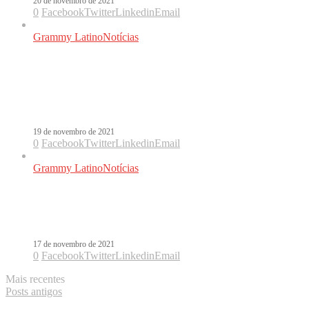
20 de novembro de 2021
0
Facebook
Twitter
Linkedin
Email
Grammy Latino
Notícias
Em ano “brasileiro”, Grammy Latino
peca ao ignorar morte de Marília
Mendonça. Veja os ganhadores!
19 de novembro de 2021
0
Facebook
Twitter
Linkedin
Email
Grammy Latino
Notícias
5 razões para não perder o Grammy
Latino 2021
17 de novembro de 2021
0
Facebook
Twitter
Linkedin
Email
Mais recentes
Posts antigos