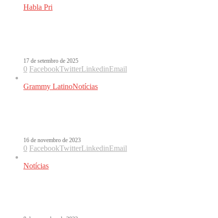
Habla Pri
Grammy Latino traz lista de
indicados mais “honesta” da década
17 de setembro de 2025
0
Facebook
Twitter
Linkedin
Email
Grammy Latino
Notícias
Laura Pausini: “Sinto-me latina no
meu jeito de ser, de pensar e sentir”
16 de novembro de 2023
0
Facebook
Twitter
Linkedin
Email
Notícias
Globo adquire direitos de transmissão
do Grammy Latino