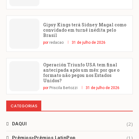
Gipsy Kings terá Sidney Magal como
convidado em turnê inédita pelo
Brasil
por
redacao
31 de julho de 2026
Operación Triunfo USA tem final
antecipada após um mês: por que o
formato não pegou nos Estados
Unidos?
por
Priscila Bertozzi
31 de julho de 2026
CATEGORIAS
(2)
DAQUI
(1)
Prêmios>Prêmios LatinPop