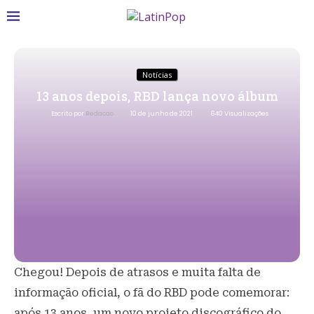
Notícias
13 anos depois, RBD lança novo álbum
Escrito por
Redacao
10 de junho de 2021
640
Visualizações
Chegou! Depois de atrasos e muita falta de
informação oficial, o fã do RBD pode comemorar:
após 13 anos, um novo projeto discográfico do