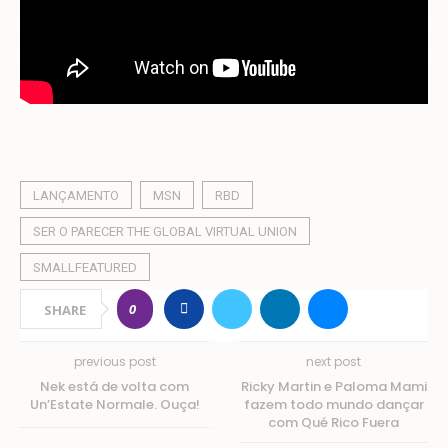
LANÇAMENTO
MSN
RBD
SER O PARECER THE GLOBAL VIRTUAL UNION
SMALLFEATURED
0
SHARE
previous post
next post
Nek está de volta com
Ricky Martin e Paloma Mami
Un’Estate Normale. Ouça!
fazem todo mundo dançar
com Qué Rico Fuera