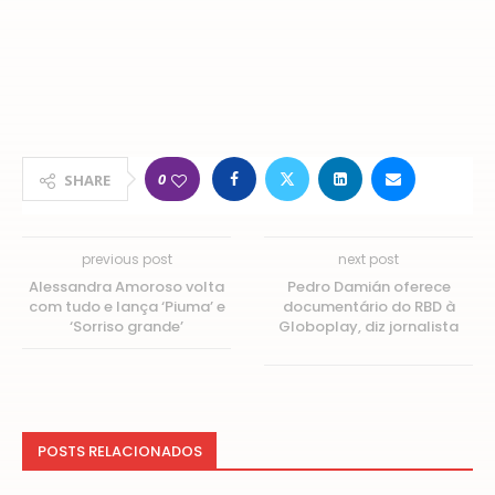
0
SHARE
previous post
next post
Alessandra Amoroso volta
Pedro Damián oferece
com tudo e lança ‘Piuma’ e
documentário do RBD à
‘Sorriso grande’
Globoplay, diz jornalista
POSTS RELACIONADOS