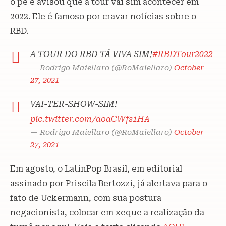
o pé e avisou que a tour vai sim acontecer em
2022. Ele é famoso por cravar notícias sobre o
RBD.
A TOUR DO RBD TÁ VIVA SIM!
#RBDTour2022
— Rodrigo Maiellaro (@RoMaiellaro)
October
27, 2021
VAI-TER-SHOW-SIM!
pic.twitter.com/aoaCWfs1HA
— Rodrigo Maiellaro (@RoMaiellaro)
October
27, 2021
Em agosto, o LatinPop Brasil, em editorial
assinado por Priscila Bertozzi, já alertava para o
fato de Uckermann, com sua postura
negacionista, colocar em xeque a realização da