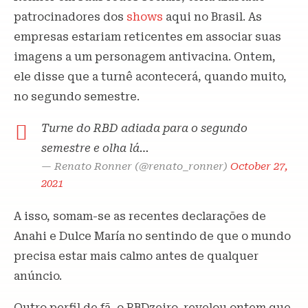
patrocinadores dos
shows
aqui no Brasil. As
empresas estariam reticentes em associar suas
imagens a um personagem antivacina. Ontem,
ele disse que a turnê acontecerá, quando muito,
no segundo semestre.
Turne do RBD adiada para o segundo
semestre e olha lá…
— Renato Ronner (@renato_ronner)
October 27,
2021
A isso, somam-se as recentes declarações de
Anahi e Dulce María no sentindo de que o mundo
precisa estar mais calmo antes de qualquer
anúncio.
Outro perfil de fã, o RBDzeiro, revelou ontem que