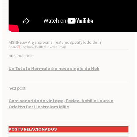
MSN
Rauw Alejandro
smallfeatured
Spotify
Todo de Ti
Share
0
Facebook
Twitter
Linkedin
Email
previous post
Un’Estate Normale é o novo single do Nek
next post
Com sonoridade vintage, Fedez, Achille Lauro e
Orietta Berti estreiam Mille
POSTS RELACIONADOS