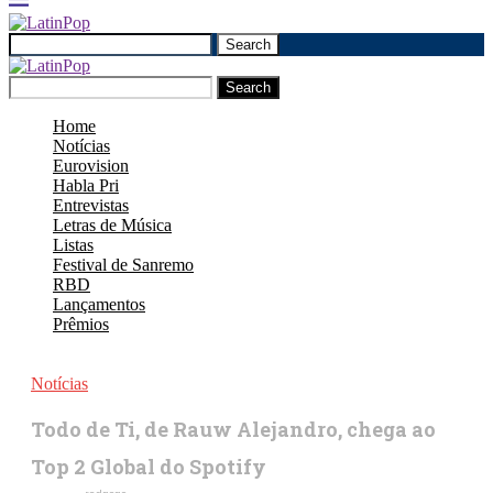
Search
Search
Home
Notícias
Eurovision
Habla Pri
Entrevistas
Letras de Música
Listas
Festival de Sanremo
RBD
Lançamentos
Prêmios
Notícias
Todo de Ti, de Rauw Alejandro, chega ao
Top 2 Global do Spotify