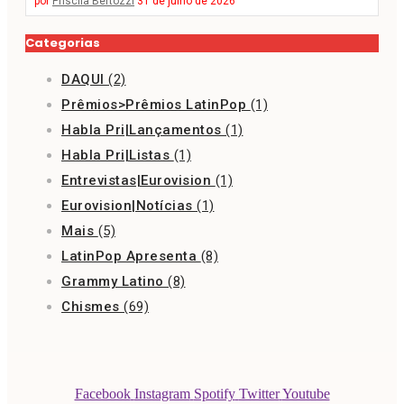
por
Priscila Bertozzi
31 de julho de 2026
Categorias
DAQUI
(2)
Prêmios>Prêmios LatinPop
(1)
Habla Pri|Lançamentos
(1)
Habla Pri|Listas
(1)
Entrevistas|Eurovision
(1)
Eurovision|Notícias
(1)
Mais
(5)
LatinPop Apresenta
(8)
Grammy Latino
(8)
Chismes
(69)
Facebook
Instagram
Spotify
Twitter
Youtube