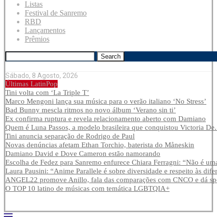
Listas
Festival de Sanremo
RBD
Lançamentos
Prêmios
Search
Sábado, 8 Agosto, 2026
Últimas LatinPop
Tini volta com ‘La Triple T’
Marco Mengoni lança sua música para o verão italiano ‘No Stress’
Bad Bunny mescla ritmos no novo álbum ‘Verano sin ti’
Ex confirma ruptura e revela relacionamento aberto com Damiano
Quem é Luna Passos, a modelo brasileira que conquistou Victoria De.
Tini anuncia separação de Rodrigo de Paul
Novas denúncias afetam Ethan Torchio, baterista do Måneskin
Damiano David e Dove Cameron estão namorando
Escolha de Fedez para Sanremo enfurece Chiara Ferragni: “Não é uma
Laura Pausini: “Anime Parallele é sobre diversidade e respeito às dife
ANGEL22 promove Anillo, fala das comparações com CNCO e dá spoi
O TOP 10 latino de músicas com temática LGBTQIA+