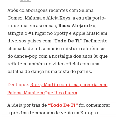
Escrito por
redacao
9 de junho de 2021
535
Visualizações
Após colaborações recentes com Selena
Gomez, Maluma e Alicia Keys, a estrela porto-
riquenha em ascensão,
Rauw Alejandro
,
atingiu o #1 lugar no Spotiy e Apple Music em
diversos países com “
Todo De Ti
”. Facilmente
chamada de hit, a música mistura referências
do dance-pop com a nostalgia dos anos 80 que
refletem também no vídeo oficial com uma
batalha de dança numa pista de patins.
Destaque:
Ricky Martin confirma parceria com
Paloma Mami em Que Rico Fuera
A ideia por trás de
“Todo De Ti”
foi comemorar
a próxima temporada de verão na Europa e