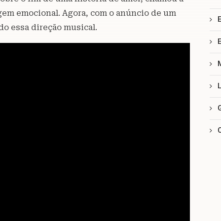
agem emocional. Agora, com o anúncio de um
do essa direção musical.