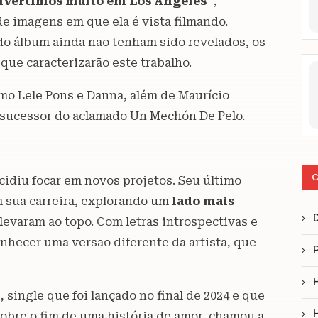
 divertimos muito em Los Angeles
”,
de imagens em que ela é vista filmando.
do álbum ainda não tenham sido revelados, os
que caracterizarão este trabalho.
o Lele Pons e Danna, além de Maurício
o sucessor do aclamado Un Mechón De Pelo.
C
cidiu focar em novos projetos. Seu último
 sua carreira, explorando um
lado mais
evaram ao topo. Com letras introspectivas e
nhecer uma versão diferente da artista, que
, single que foi lançado no final de 2024 e que
obre o fim de uma história de amor, chamou a