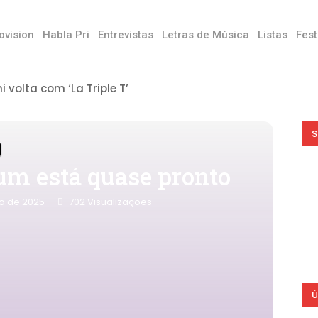
ovision
Habla Pri
Entrevistas
Letras de Música
Listas
Fest
ni volta com ‘La Triple T’
S
bum está quase pronto
ro de 2025
702
Visualizações
Ú