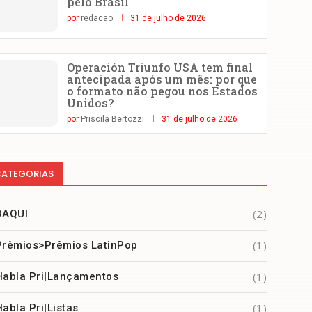
pelo Brasil
por
redacao
31 de julho de 2026
Operación Triunfo USA tem final
antecipada após um mês: por que
o formato não pegou nos Estados
Unidos?
por
Priscila Bertozzi
31 de julho de 2026
ATEGORIAS
(2)
DAQUI
(1)
Prêmios>Prêmios LatinPop
(1)
Habla Pri|Lançamentos
(1)
Habla Pri|Listas