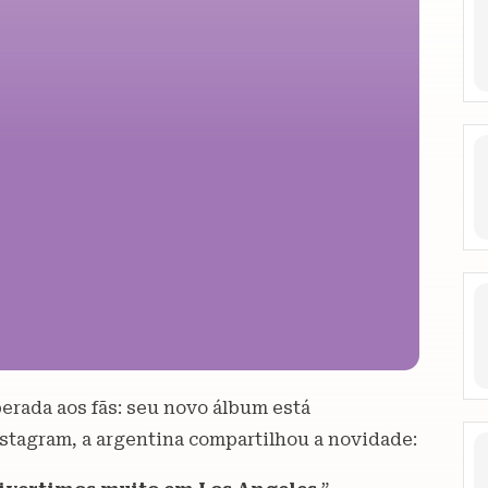
perada aos fãs: seu novo álbum está
stagram, a argentina compartilhou a novidade: