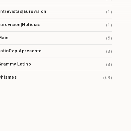
(1)
Entrevistas|Eurovision
(1)
Eurovision|Notícias
(5)
Mais
(8)
LatinPop Apresenta
(8)
Grammy Latino
(69)
Chismes