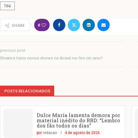
TINI
0
SHARE
previous post
Shakira faria novos shows no Brasil no fim do ano?
POSTS RELACIONADOS
Dulce María lamenta demora por
material inédito do RBD: “Lembro
dos fãs todos os dias”
por
redacao
4 de agosto de 2026