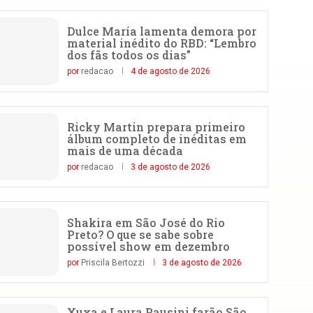
Dulce María lamenta demora por
material inédito do RBD: “Lembro
dos fãs todos os dias”
por
redacao
4 de agosto de 2026
Ricky Martin prepara primeiro
álbum completo de inéditas em
mais de uma década
por
redacao
3 de agosto de 2026
Shakira em São José do Rio
Preto? O que se sabe sobre
possível show em dezembro
por
Priscila Bertozzi
3 de agosto de 2026
Xuxa e Laura Pausini farão São