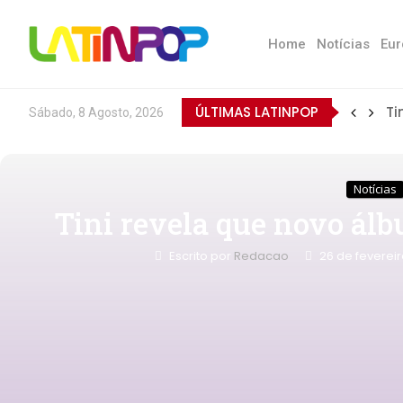
Home
Notícias
Eur
ÚLTIMAS LATINPOP
Ti
Sábado, 8 Agosto, 2026
Notícias
Tini revela que novo ál
Escrito por
Redacao
26 de feverei