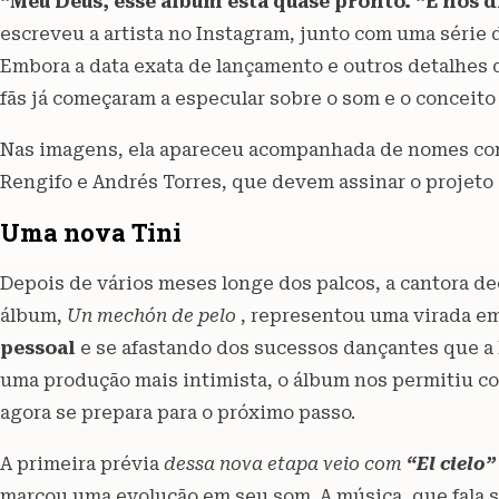
“Meu Deus, esse álbum está quase pronto. “E nos
escreveu a artista no Instagram, junto com uma série 
Embora a data exata de lançamento e outros detalhes 
fãs já começaram a especular sobre o som e o conceito 
Nas imagens, ela apareceu acompanhada de nomes com
Rengifo e Andrés Torres, que devem assinar o projet
Uma nova Tini
Depois de vários meses longe dos palcos, a cantora de
álbum,
Un mechón de pelo
, representou uma virada em
pessoal
e se afastando dos sucessos dançantes que a l
uma produção mais intimista, o álbum nos permitiu co
agora se prepara para o próximo passo.
A primeira prévia
dessa nova etapa veio com
“El cielo”
marcou uma evolução em seu som. A música, que fala s