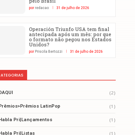
pelo Brasil
por
redacao
31 de julho de 2026
Operación Triunfo USA tem final
antecipada após um mês: por que
o formato não pegou nos Estados
Unidos?
por
Priscila Bertozzi
31 de julho de 2026
ATEGORIAS
(2)
DAQUI
(1)
Prêmios>Prêmios LatinPop
(1)
Habla Pri|Lançamentos
(1)
Habla Pri|Listas