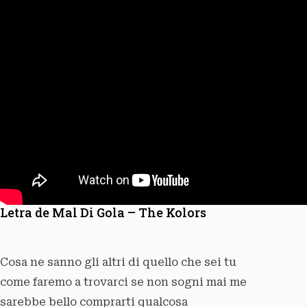
Letra de Mal Di Gola – The Kolors
Cosa ne sanno gli altri di quello che sei tu
come faremo a trovarci se non sogni mai me
sarebbe bello comprarti qualcosa