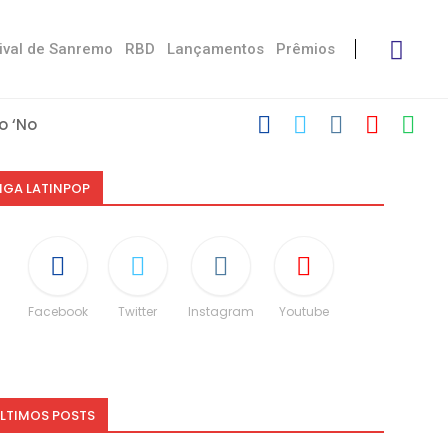
ival de Sanremo
RBD
Lançamentos
Prêmios
 ‘No Stress’
’
 com Damiano
u Victoria De...
 Måneskin
ni: “Não é uma...
espeito às diferenças”
CO e dá spoiler...
IGA LATINPOP
Facebook
Twitter
Instagram
Youtube
LTIMOS POSTS