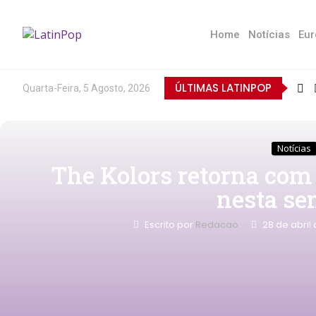
Home
Notícias
Eur
ÚLTIMAS LATINPOP
Quarta-Feira, 5 Agosto, 2026
Notícias
The Kolors retorna com
nesta s
Escrito por
Redacao
28 de abril