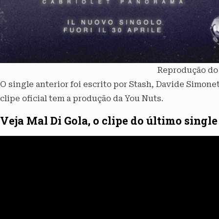
Reprodução do
O single anterior foi escrito por Stash, Davide Simon
clipe oficial tem a produção da You Nuts.
Veja Mal Di Gola, o clipe do último singl