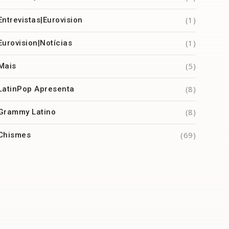
(1)
Entrevistas|Eurovision
(1)
Eurovision|Notícias
(5)
Mais
(8)
LatinPop Apresenta
(8)
Grammy Latino
(69)
Chismes