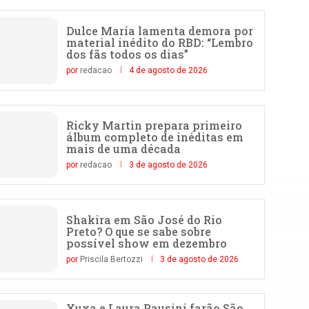
Dulce María lamenta demora por
material inédito do RBD: “Lembro
dos fãs todos os dias”
por
redacao
4 de agosto de 2026
Ricky Martin prepara primeiro
álbum completo de inéditas em
mais de uma década
por
redacao
3 de agosto de 2026
Shakira em São José do Rio
Preto? O que se sabe sobre
possível show em dezembro
por
Priscila Bertozzi
3 de agosto de 2026
Xuxa e Laura Pausini farão São