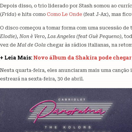
Depois disso, o trio liderado por Stash somou ao curr
(
Frida
) e hits como
Como Le Onde
(feat J-Ax), mas fi
O disco começou a tomar forma com uma sucessão de 
Elodie), Non è Vero, Los Angeles (feat Guè Pequeno)
, to
vez de
Mal de Gola
chegar às rádios italianas, na reto
+ Leia Mais:
Novo álbum da Shakira pode chega
Nesta quarta-feira, eles anunciaram mais uma canção 
estreará na sexta-feira, 30 de abril.