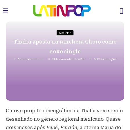
Notícias
Thalia aposta na ranchera Choro como
novo single
Escrito por
Redacao
28 de novembro de 2023
778
Visualizações
O novo projeto discográfico da Thalia vem sendo
desenhado no gênero regional mexicano. Quase
dois meses após
Bebé, Perdón,
a eterna Maria do