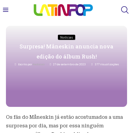
Notícias
Surpresa! Måneskin anuncia nova
edição do álbum Rush!
Escrito por
Redacao
27 de setembro de 2023
377
Visualizações
Os fãs do Måneskin já estão acostumados a uma
surpresa por dia, mas por essa ninguém