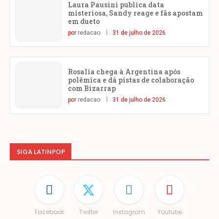
Laura Pausini publica data
misteriosa, Sandy reage e fãs apostam
em dueto
por
redacao
31 de julho de 2026
Rosalía chega à Argentina após
polêmica e dá pistas de colaboração
com Bizarrap
por
redacao
31 de julho de 2026
SIGA LATINPOP
Facebook
Twitter
Instagram
Youtube