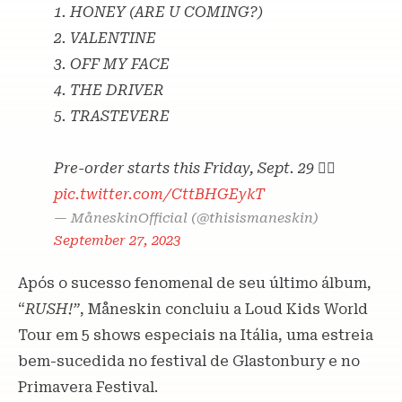
1. HONEY (ARE U COMING?)
2. VALENTINE
3. OFF MY FACE
4. THE DRIVER
5. TRASTEVERE
Pre-order starts this Friday, Sept. 29 ❤️‍🔥
pic.twitter.com/CttBHGEykT
— MåneskinOfficial (@thisismaneskin)
September 27, 2023
Após o sucesso fenomenal de seu último álbum,
“
RUSH!”
, Måneskin concluiu a Loud Kids World
Tour em 5 shows especiais na Itália, uma estreia
bem-sucedida no festival de Glastonbury e no
Primavera Festival.