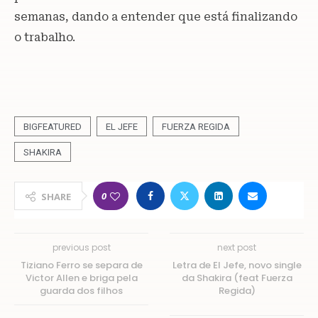
semanas, dando a entender que está finalizando
o trabalho.
BIGFEATURED
EL JEFE
FUERZA REGIDA
SHAKIRA
0
SHARE
previous post
next post
Tiziano Ferro se separa de
Letra de El Jefe, novo single
Victor Allen e briga pela
da Shakira (feat Fuerza
guarda dos filhos
Regida)