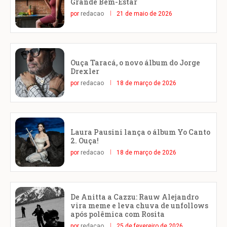
Grande Bem-Estar
por
redacao
21 de maio de 2026
Ouça Taracá, o novo álbum do Jorge
Drexler
por
redacao
18 de março de 2026
Laura Pausini lança o álbum Yo Canto
2. Ouça!
por
redacao
18 de março de 2026
De Anitta a Cazzu: Rauw Alejandro
vira meme e leva chuva de unfollows
após polêmica com Rosita
por
redacao
25 de fevereiro de 2026