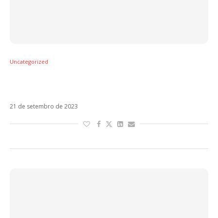
Uncategorized
Shakira transforma ranchera em pop no
single El Jefe
21 de setembro de 2023