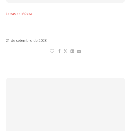
Letras de Música
Letra de El Jefe, novo single da Shakira (feat
Fuerza Regida)
21 de setembro de 2023