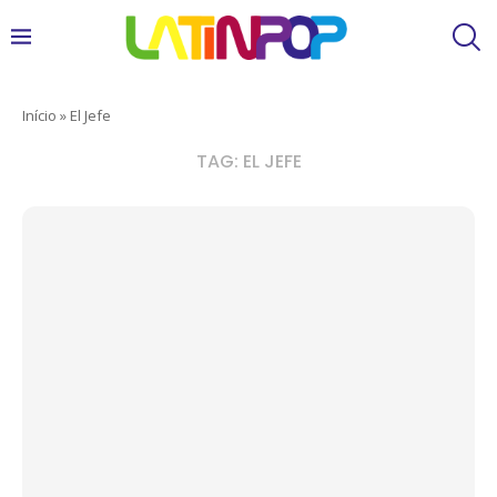
Início
»
El Jefe
TAG:
EL JEFE