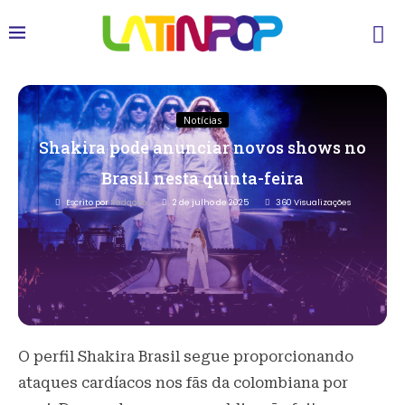
Notícias
Shakira pode anunciar novos shows no
Brasil nesta quinta-feira
Escrito por
Redacao
2 de julho de 2025
360
Visualizações
O perfil Shakira Brasil segue proporcionando
ataques cardíacos nos fãs da colombiana por