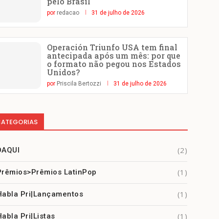
pelo Brasil
por
redacao
31 de julho de 2026
Operación Triunfo USA tem final
antecipada após um mês: por que
o formato não pegou nos Estados
Unidos?
por
Priscila Bertozzi
31 de julho de 2026
ATEGORIAS
(2)
DAQUI
(1)
Prêmios>Prêmios LatinPop
(1)
Habla Pri|Lançamentos
(1)
Habla Pri|Listas