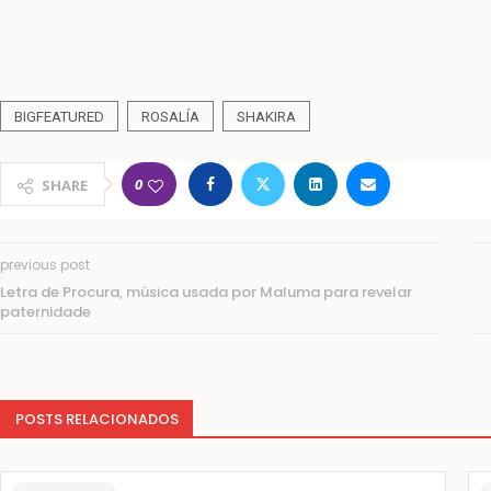
BIGFEATURED
ROSALÍA
SHAKIRA
0
SHARE
previous post
Letra de Procura, música usada por Maluma para revelar
paternidade
POSTS RELACIONADOS