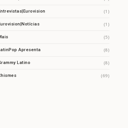
(1)
Entrevistas|Eurovision
(1)
Eurovision|Notícias
(5)
Mais
(8)
LatinPop Apresenta
(8)
Grammy Latino
(69)
Chismes