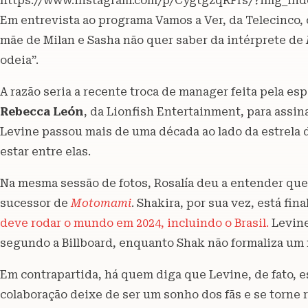
https://www.instagram.com/p/CygtgzqRFrs/?img_ind
Em entrevista ao programa Vamos a Ver, da Telecinco, 
mãe de Milan e Sasha não quer saber da intérprete de
odeia”.
A razão seria a recente troca de manager feita pela e
Rebecca León
, da Lionfish Entertainment, para assi
Levine passou mais de uma década ao lado da estrela d
estar entre elas.
Na mesma sessão de fotos, Rosalía deu a entender que
sucessor de
Motomami
. Shakira, por sua vez, está fi
deve rodar o mundo em 2024, incluindo o Brasil.
Levine
segundo a Billboard, enquanto Shak não formaliza um 
Em contrapartida, há quem diga que Levine, de fato, e
colaboração deixe de ser um sonho dos fãs e se torne r