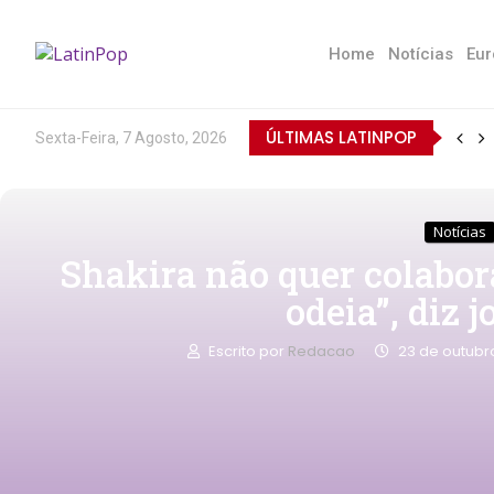
Home
Notícias
Eur
ÚLTIMAS LATINPOP
Sexta-Feira, 7 Agosto, 2026
Notícias
Shakira não quer colabor
odeia”, diz j
Escrito por
Redacao
23 de outubr