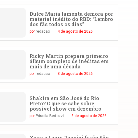
Dulce María lamenta demora por
material inédito do RBD: “Lembro
dos fãs todos os dias”
por
redacao
4 de agosto de 2026
Ricky Martin prepara primeiro
álbum completo de inéditas em
mais de uma década
por
redacao
3 de agosto de 2026
Shakira em São José do Rio
Preto? O que se sabe sobre
possível show em dezembro
por
Priscila Bertozzi
3 de agosto de 2026
Xuxa e Laura Pausini farão São