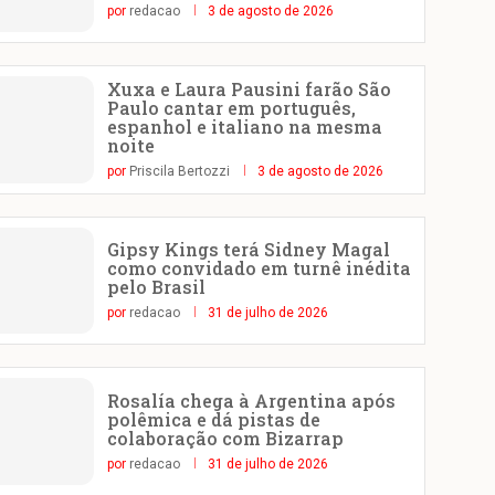
por
redacao
3 de agosto de 2026
Xuxa e Laura Pausini farão São
Paulo cantar em português,
espanhol e italiano na mesma
noite
por
Priscila Bertozzi
3 de agosto de 2026
Gipsy Kings terá Sidney Magal
como convidado em turnê inédita
pelo Brasil
por
redacao
31 de julho de 2026
Rosalía chega à Argentina após
polêmica e dá pistas de
colaboração com Bizarrap
por
redacao
31 de julho de 2026