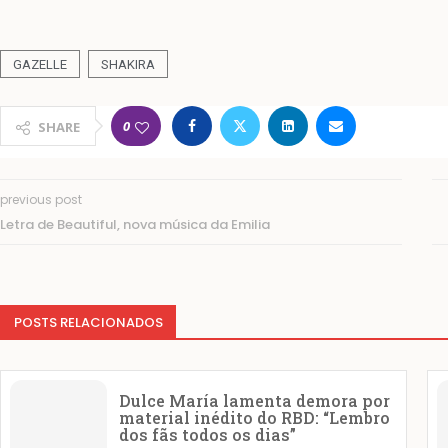
GAZELLE
SHAKIRA
0
SHARE
previous post
Letra de Beautiful, nova música da Emilia
POSTS RELACIONADOS
Dulce María lamenta demora por
material inédito do RBD: “Lembro
dos fãs todos os dias”