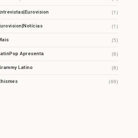
(1)
Entrevistas|Eurovision
(1)
Eurovision|Notícias
(5)
Mais
(8)
LatinPop Apresenta
(8)
Grammy Latino
(69)
Chismes