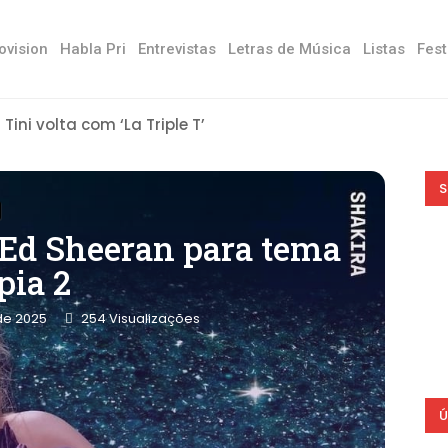
ovision
Habla Pri
Entrevistas
Letras de Música
Listas
Fest
Tini volta com ‘La Triple T’
S
 Ed Sheeran para tema
pia 2
 de 2025
254
Visualizações
Ú