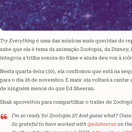
Try Everything
é uma das músicas mais queridas do re
sabe que ela é tema da animação Zootopia, da Disney,
integrou a trilha sonora do filme e ainda deu voz à icô
Nesta quarta-feira (30), ela confirmou que está na seq
para o dia 26 de novembro. E mais: ela voltará a cantar 
de ninguém menos do que Ed Sheeran.
Shak aproveitou para compartilhar o trailer de Zootopia
I’m so ready for Zootopia 2!! And guess what? Gazel
So grateful to have worked with
@edsheeran
on the