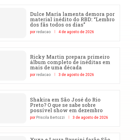
Dulce María lamenta demora por
material inédito do RBD: “Lembro
dos fãs todos os dias”
por
redacao
4 de agosto de 2026
Ricky Martin prepara primeiro
álbum completo de inéditas em
mais de uma década
por
redacao
3 de agosto de 2026
Shakira em São José do Rio
Preto? O que se sabe sobre
possível show em dezembro
por
Priscila Bertozzi
3 de agosto de 2026
Xuxa e Laura Pausini farão São