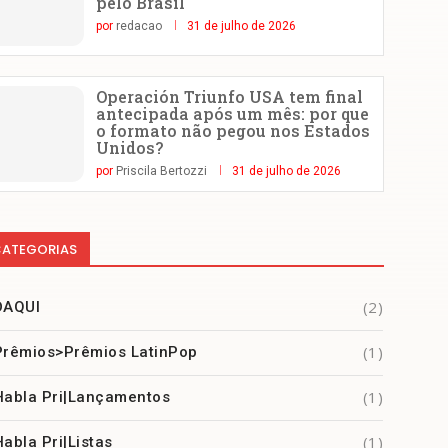
pelo Brasil
por
redacao
31 de julho de 2026
Operación Triunfo USA tem final
antecipada após um mês: por que
o formato não pegou nos Estados
Unidos?
por
Priscila Bertozzi
31 de julho de 2026
ATEGORIAS
(2)
DAQUI
(1)
Prêmios>Prêmios LatinPop
(1)
Habla Pri|Lançamentos
(1)
Habla Pri|Listas