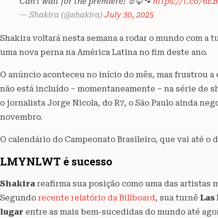
Can’t wait for the premiere! 🐰🦊🐾
https://t.co/6E
— Shakira (@shakira)
July 30, 2025
Shakira voltará nesta semana a rodar o mundo com a t
uma nova perna na América Latina no fim deste ano.
O anúncio aconteceu no início do mês, mas frustrou a e
não está incluído – momentaneamente – na série de 
o jornalista Jorge Nicola, do R7, o São Paulo ainda n
novembro.
O calendário do Campeonato Brasileiro, que vai até o di
LMYNLWT é sucesso
Shakira
reafirma sua posição como uma das artistas
Segundo
recente relatório da Billboard
, sua turnê
Las 
lugar
entre as mais bem-sucedidas do mundo até ago