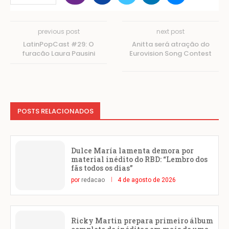
previous post
next post
LatinPopCast #29: O
Anitta será atração do
furacão Laura Pausini
Eurovision Song Contest
POSTS RELACIONADOS
Dulce María lamenta demora por
material inédito do RBD: “Lembro dos
fãs todos os dias”
por
redacao
4 de agosto de 2026
Ricky Martin prepara primeiro álbum