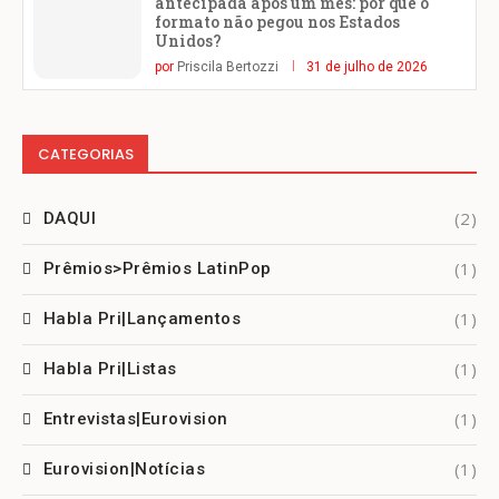
antecipada após um mês: por que o
formato não pegou nos Estados
Unidos?
por
Priscila Bertozzi
31 de julho de 2026
CATEGORIAS
(2)
DAQUI
(1)
Prêmios>Prêmios LatinPop
(1)
Habla Pri|Lançamentos
(1)
Habla Pri|Listas
(1)
Entrevistas|Eurovision
(1)
Eurovision|Notícias