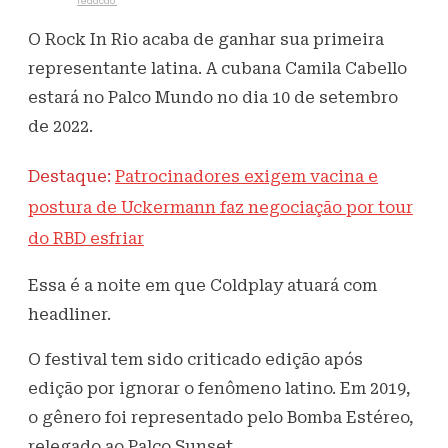
Escrito por
redacao
14 de outubro de 2021
498
Visualizações
O Rock In Rio acaba de ganhar sua primeira
representante latina. A cubana Camila Cabello
estará no Palco Mundo no dia 10 de setembro
de 2022.
Destaque:
Patrocinadores exigem vacina e
postura de Uckermann faz negociação por tour
do RBD esfriar
Essa é a noite em que Coldplay atuará com
headliner.
O festival tem sido criticado edição após
edição por ignorar o fenômeno latino. Em 2019,
o gênero foi representado pelo Bomba Estéreo,
relegado ao Palco Sunset.