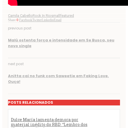
Camila Cabello
Rock In Rio
smallfeatured
Share
0
Facebook
Twitter
Linkedin
Email
previous post
Malú ostenta força e intensidade em Se Busca, seu
novo single
next post
Anitta cai no funk com Saweetie em Faking Love.
Ouça!
POSTS RELACIONADOS
Dulce María lamenta demora por
material inédito do RBD: “Lembro dos