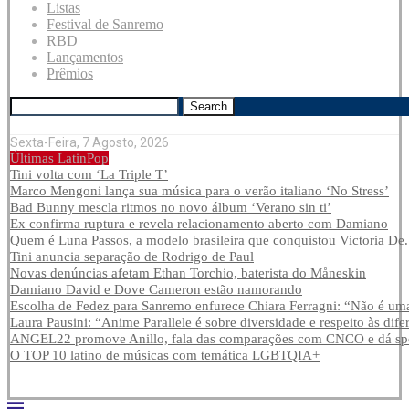
Listas
Festival de Sanremo
RBD
Lançamentos
Prêmios
Search
Sexta-Feira, 7 Agosto, 2026
Últimas LatinPop
Tini volta com ‘La Triple T’
Marco Mengoni lança sua música para o verão italiano ‘No Stress’
Bad Bunny mescla ritmos no novo álbum ‘Verano sin ti’
Ex confirma ruptura e revela relacionamento aberto com Damiano
Quem é Luna Passos, a modelo brasileira que conquistou Victoria De.
Tini anuncia separação de Rodrigo de Paul
Novas denúncias afetam Ethan Torchio, baterista do Måneskin
Damiano David e Dove Cameron estão namorando
Escolha de Fedez para Sanremo enfurece Chiara Ferragni: “Não é uma
Laura Pausini: “Anime Parallele é sobre diversidade e respeito às dife
ANGEL22 promove Anillo, fala das comparações com CNCO e dá spoi
O TOP 10 latino de músicas com temática LGBTQIA+