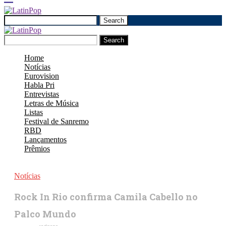
Search
Search
Home
Notícias
Eurovision
Habla Pri
Entrevistas
Letras de Música
Listas
Festival de Sanremo
RBD
Lançamentos
Prêmios
Notícias
Rock In Rio confirma Camila Cabello no
Palco Mundo