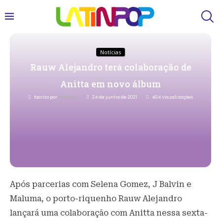
Notícias
Rauw Alejandro terá colaboração de
Anitta em novo álbum
Escrito por
Redacao
24 de junho de 2021
404
Visualizações
Após parcerias com Selena Gomez, J Balvin e
Maluma, o porto-riquenho Rauw Alejandro
lançará uma colaboração com Anitta nessa sexta-