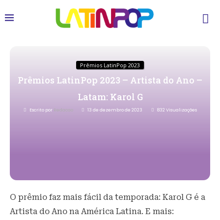
Prêmios LatinPop 2023
Prêmios LatinPop 2023 – Artista do Ano –
Latam: Karol G
Escrito por
Redacao
13 de dezembro de 2023
832
Visualizações
O prêmio faz mais fácil da temporada: Karol G é a
Artista do Ano na América Latina. E mais: