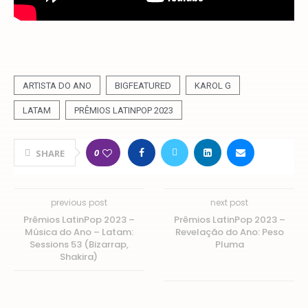
ARTISTA DO ANO
BIGFEATURED
KAROL G
LATAM
PRÊMIOS LATINPOP 2023
0
SHARE
previous post
next post
Prêmios LatinPop 2023 –
Prêmios LatinPop 2023 –
Música do Ano – Latam:
Revelação do Ano: Peso
Sessions 53 (Bizarrap,
Pluma
Shakira)