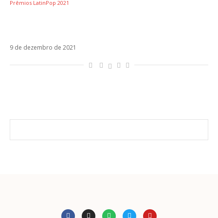
Prêmios LatinPop 2021
[Prêmios LatinPop 2021] Artista do Ano
(Espanha) – C. Tangana
9 de dezembro de 2021