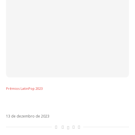
Prêmios LatinPop 2023
Prêmios LatinPop 2023 – Artista do Ano –
Espanha: Manuel Carrasco
13 de dezembro de 2023