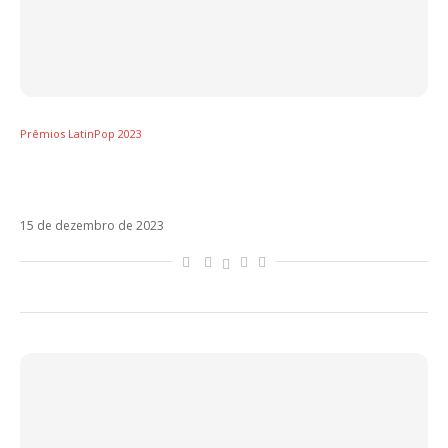
Prêmios LatinPop 2023
Prêmios LatinPop Brasil – Artista do Ano
(Portugal): Ivandro
15 de dezembro de 2023