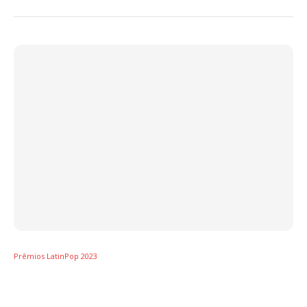
Prêmios LatinPop 2023
Prêmios LatinPop 2023 – Artista do Ano –
Itália: Marco Mengoni