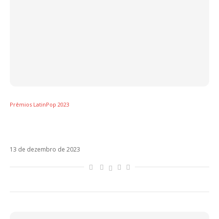
Prêmios LatinPop 2023
Prêmios LatinPop 2023 – Artista do Ano –
Latam: Karol G
13 de dezembro de 2023