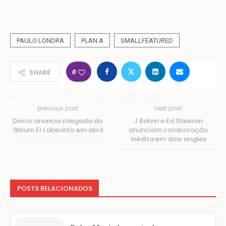
PAULO LONDRA
PLAN A
SMALLFEATURED
0
SHARE
previous post
next post
Dvicio anuncia chegada do
J Balvin e Ed Sheeran
álbum El Laberinto em abril
anunciam colaboração
inédita em dois singles
POSTS RELACIONADOS