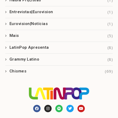
(1)
Habla Pri|Listas
(1)
Entrevistas|Eurovision
(1)
Eurovision|Notícias
(5)
Mais
(8)
LatinPop Apresenta
(8)
Grammy Latino
(69)
Chismes