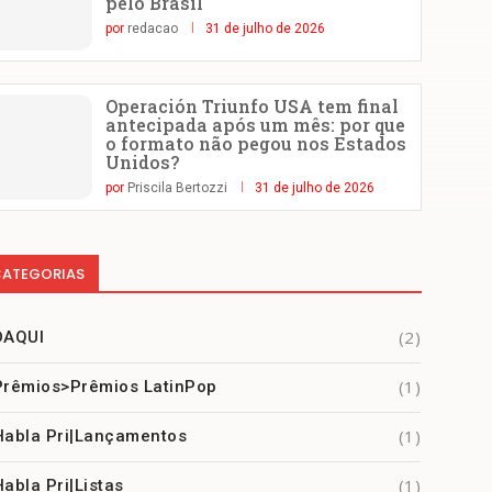
pelo Brasil
por
redacao
31 de julho de 2026
Operación Triunfo USA tem final
antecipada após um mês: por que
o formato não pegou nos Estados
Unidos?
por
Priscila Bertozzi
31 de julho de 2026
ATEGORIAS
(2)
DAQUI
(1)
Prêmios>Prêmios LatinPop
(1)
Habla Pri|Lançamentos
(1)
Habla Pri|Listas