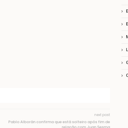
next post
Pablo Alborán confirma que está solteiro após fim de
relação com Juan Sesma