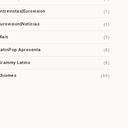
(1)
Entrevistas|Eurovision
(1)
Eurovision|Notícias
(5)
Mais
(8)
LatinPop Apresenta
(8)
Grammy Latino
(69)
Chismes