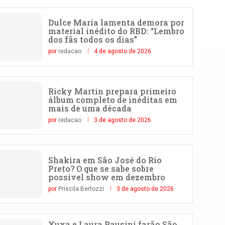
Dulce María lamenta demora por
material inédito do RBD: “Lembro
dos fãs todos os dias”
por
redacao
4 de agosto de 2026
Ricky Martin prepara primeiro
álbum completo de inéditas em
mais de uma década
por
redacao
3 de agosto de 2026
Shakira em São José do Rio
Preto? O que se sabe sobre
possível show em dezembro
por
Priscila Bertozzi
3 de agosto de 2026
Xuxa e Laura Pausini farão São