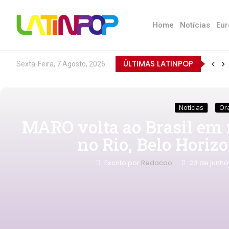
Home
Notícias
Eur
ÚLTIMAS LATINPOP
Sexta-Feira, 7 Agosto, 2026
Notícias
Ora
MARO volta ao Brasil e
no Rio, Belo Horizo
Escrito por
Redacao
23 de junho