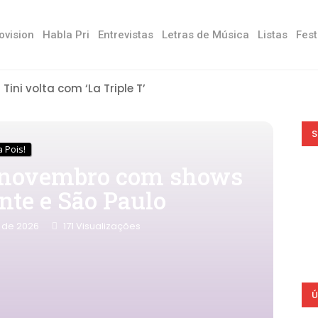
ovision
Habla Pri
Entrevistas
Letras de Música
Listas
Fest
Tini volta com ‘La Triple T’
S
 Pois!
m novembro com shows
nte e São Paulo
 de 2026
171
Visualizações
Ú