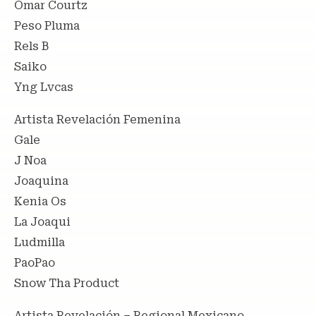
Omar Courtz
Peso Pluma
Rels B
Saiko
Yng Lvcas
Artista Revelación Femenina
Gale
J Noa
Joaquina
Kenia Os
La Joaqui
Ludmilla
PaoPao
Snow Tha Product
Artista Revelación – Regional Mexicano