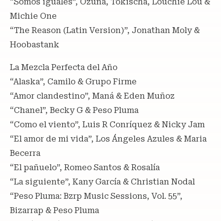
“Somos iguales”, Ozuna, Tokischa, Louchie Lou &
Michie One
“The Reason (Latin Version)”, Jonathan Moly &
Hoobastank
La Mezcla Perfecta del Año
“Alaska”, Camilo & Grupo Firme
“Amor clandestino”, Maná & Eden Muñoz
“Chanel”, Becky G & Peso Pluma
“Como el viento”, Luis R Conríquez & Nicky Jam
“El amor de mi vida”, Los Ángeles Azules & Maria
Becerra
“El pañuelo”, Romeo Santos & Rosalía
“La siguiente”, Kany García & Christian Nodal
“Peso Pluma: Bzrp Music Sessions, Vol. 55”,
Bizarrap & Peso Pluma