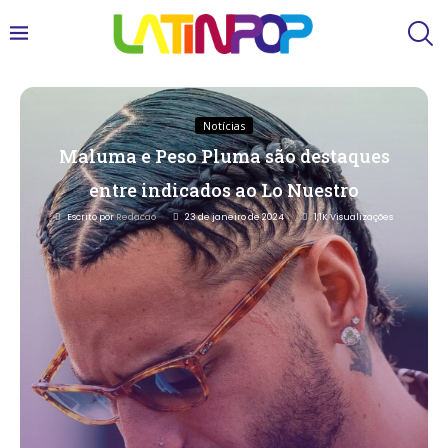
Notícias
Maluma e Peso Pluma são destaques
entre indicados ao Lo Nuestro
Escrito por
Redacao
23 de janeiro de 2024
1,1K
Visualizações