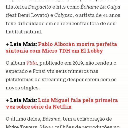
histórica
Despacito
e hits como
Échame La Culpa
(feat Demi Lovato) e
Calypso
, o artista de 41 anos
teve dificuldade em se reencontrar fora de seu
habitat natural.
+ Leia Mais:
Pablo Alborán mostra perfeita
sintonia com Micro TDH em El Lobby
O álbum
Vida
, publicado em 2019, não rendeu o
esperado e Fonsi viu seus números nas
plataformas de streaming despencarem com os
novos singles.
+ Leia Mais:
Luis Miguel fala pela primeira
vez sobre série da Netflix
O último deles,
Bésame
, tem a colaboração de
Myke Towers. São 51 milhões de reproduções no