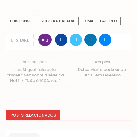
LUIS FONSI
NUESTRA BALADA
SMALLFEATURED
0
SHARE
previous post
next post
Luis Miguel fala pela
Dulce María pode vir ao
primeira vez sobre a série da
Brasil em fevereiro
Netflix: “Não é 100% real”
POSTS RELACIONADOS