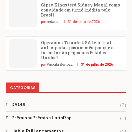
Gipsy Kings terá Sidney Magal como
convidado em turnê inédita pelo
Brasil
por
redacao
31 de julho de 2026
Operación Triunfo USA tem final
antecipada após um mês: por que o
formato não pegou nos Estados
Unidos?
por
Priscila Bertozzi
31 de julho de 2026
CATEGORIAS
(2)
DAQUI
(1)
Prêmios>Prêmios LatinPop
(1)
Habla Pri|Lançamentos