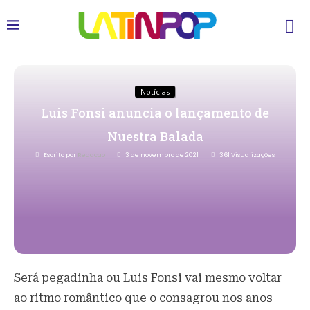
Notícias
Luis Fonsi anuncia o lançamento de
Nuestra Balada
Escrito por
Redacao
3 de novembro de 2021
361
Visualizações
Será pegadinha ou Luis Fonsi vai mesmo voltar
ao ritmo romântico que o consagrou nos anos