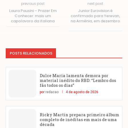
previous post
next post
Laura Pausini – Prazer Em
Junior Eurovision é
Conhecer: mais um
confirmado para Yerevan,
capolavoro da italiana
na Armênia, em dezembro
POSTS RELACIONADOS
Dulce María lamenta demora por
material inédito do RBD: “Lembro dos
fãs todos os dias”
por
redacao
4 de agosto de 2026
Ricky Martin prepara primeiro álbum
completo de inéditas em mais de uma
década