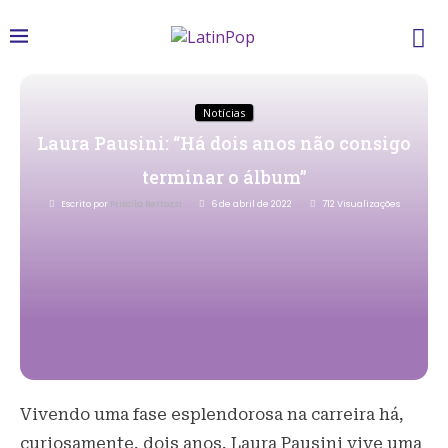
Notícias
Laura Pausini: “Há dois anos não consigo
terminar o álbum”
Escrito por
Priscila Bertozzi
6 de abril de 2022
712
Visualizações
Vivendo uma fase esplendorosa na carreira há,
curiosamente, dois anos, Laura Pausini vive uma