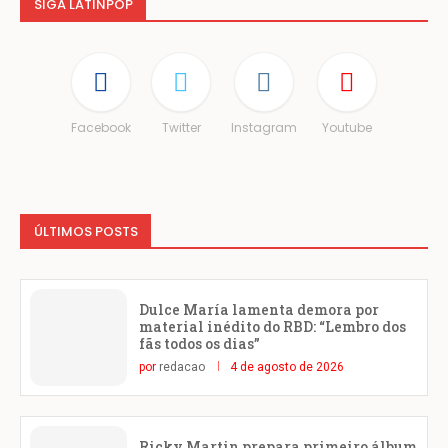
SIGA LATINPOP
Facebook
Twitter
Instagram
Youtube
ÚLTIMOS POSTS
Dulce María lamenta demora por
material inédito do RBD: “Lembro dos
fãs todos os dias”
por
redacao
4 de agosto de 2026
Ricky Martin prepara primeiro álbum