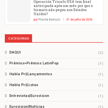
Operación Triunfo USA tem final
antecipada após um mês: por que o
formato não pegou nos Estados
Unidos?
por
Priscila Bertozzi
31 de julho de 2026
CATEGORIAS
(2)
DAQUI
(1)
Prêmios>Prêmios LatinPop
(1)
Habla Pri|Lançamentos
(1)
Habla Pri|Listas
(1)
Entrevistas|Eurovision
(1)
Eurovision|Notícias