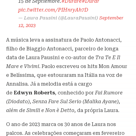
15 de Septiembre.
#Durare
#Durar
pic.twitter.com/PIHnryAh7D
— Laura Pausini (@LauraPausini)
September
12, 2023
A música leva a assinatura de Paolo Antonacci,
filho de Biaggio Antonacci, parceiro de longa
data de Laura Pausini e co-autor de
Tra Te E Il
Mare e Vivimi
. Paolo escreveu os hits Mon Amour
e Belíssima, que estouraram na Itália na voz de
Annalisa. Já a melodia está a cargo
de
Edwyn
Roberts
, conhecido por
Fai Rumore
(Diodato), Senza Fare Sul Serio (Malika Ayane),
além de Simili e Non è Detto,
da própria Laura.
O ano de 2023 marca os 30 anos de Laura nos
palcos. As celebrações começaram em fevereiro