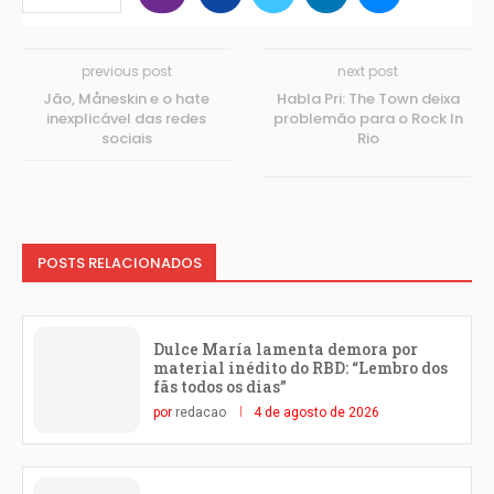
previous post
next post
Jão, Måneskin e o hate
Habla Pri: The Town deixa
inexplicável das redes
problemão para o Rock In
sociais
Rio
POSTS RELACIONADOS
Dulce María lamenta demora por
material inédito do RBD: “Lembro dos
fãs todos os dias”
por
redacao
4 de agosto de 2026