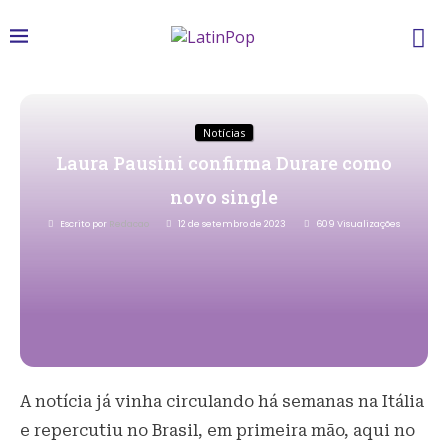
Notícias
Laura Pausini confirma Durare como
novo single
Escrito por
Redacao
12 de setembro de 2023
609
Visualizações
A notícia já vinha circulando há semanas na Itália
e repercutiu no Brasil, em primeira mão, aqui no