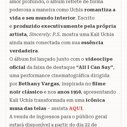
amor profundo, o álbum reflete de forma
poderosa a maneira como Uchis
romantiza a
vida e seu mundo interior
. Escrito
e
produzido executivamente pela própria
artista
,
Sincerely: P.S.
mostra uma Kali Uchis
ainda mais conectada com sua
essência
verdadeira
.
O álbum foi lançado junto com o
videoclipe
oficial
da faixa de destaque
“All I Can Say”
,
uma performance cinematográfica dirigida
por
Bethany Vargas
, inspirada no
filme
noir clássico
e nos
anos 1950
, apresentando
Kali Uchis transformada em uma
icônica
musa das telas
– assista
AQUI
.
A venda de ingressos para o público geral
estará disponível a partir do dia 22 de