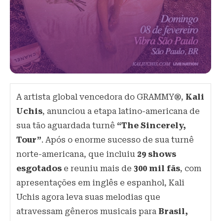
A artista global vencedora do GRAMMY®,
Kali
Uchis
, anunciou a etapa latino-americana de
sua tão aguardada turnê
“The Sincerely,
Tour”
. Após o enorme sucesso de sua turnê
norte-americana, que incluiu
29 shows
esgotados
e reuniu mais de
300 mil fãs
, com
apresentações em inglês e espanhol, Kali
Uchis agora leva suas melodias que
atravessam gêneros musicais para
Brasil,