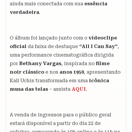
ainda mais conectada com sua
essência
verdadeira
.
O álbum foi lançado junto com o
videoclipe
oficial
da faixa de destaque
“All I Can Say”
,
uma performance cinematográfica dirigida
por
Bethany Vargas
, inspirada no
filme
noir clássico
e nos
anos 1950
, apresentando
Kali Uchis transformada em uma
icônica
musa das telas
– assista
AQUI
.
A venda de ingressos para o público geral
estará disponível a partir do dia 22 de
outubro, começando às 10h online e às 11h na