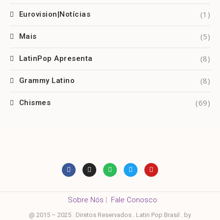
(1)
Eurovision|Notícias
(5)
Mais
(8)
LatinPop Apresenta
(8)
Grammy Latino
(69)
Chismes
Sobre Nós
|
Fale Conosco
@ 2015 – 2025 . Diretos Reservados . Latin Pop Brasil . by