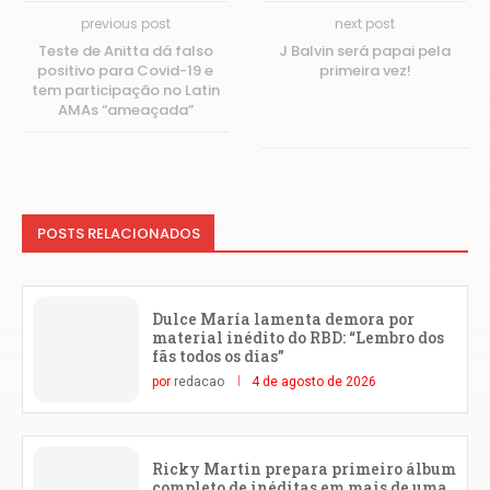
previous post
next post
Teste de Anitta dá falso
J Balvin será papai pela
positivo para Covid-19 e
primeira vez!
tem participação no Latin
AMAs “ameaçada”
POSTS RELACIONADOS
Dulce María lamenta demora por
material inédito do RBD: “Lembro dos
fãs todos os dias”
por
redacao
4 de agosto de 2026
Ricky Martin prepara primeiro álbum
completo de inéditas em mais de uma