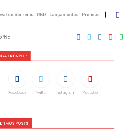
ival de Sanremo
RBD
Lançamentos
Prêmios
 ‘No Stress’
’
 com Damiano
 Victoria De...
Måneskin
i: “Não é uma...
espeito às diferenças”
O e dá spoiler...
IGA LATINPOP
Facebook
Twitter
Instagram
Youtube
LTIMOS POSTS