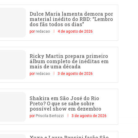
Dulce María lamenta demora por
material inédito do RBD: “Lembro
dos fãs todos os dias”
por
redacao
4 de agosto de 2026
Ricky Martin prepara primeiro
álbum completo de inéditas em
mais de uma década
por
redacao
3 de agosto de 2026
Shakira em São José do Rio
Preto? O que se sabe sobre
possível show em dezembro
por
Priscila Bertozzi
3 de agosto de 2026
Xuxa e Laura Pausini farão São