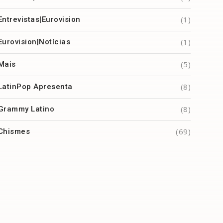
(1)
Entrevistas|Eurovision
(1)
Eurovision|Notícias
(5)
Mais
(8)
LatinPop Apresenta
(8)
Grammy Latino
(69)
Chismes