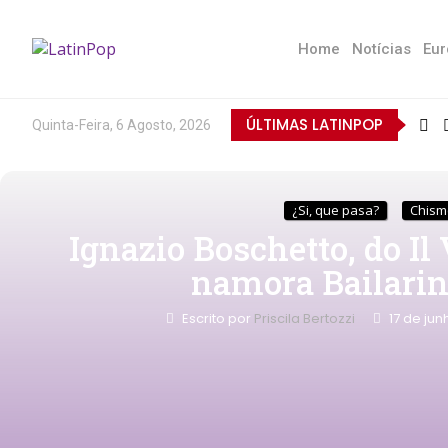
Home
Notícias
Eur
ÚLTIMAS LATINPOP
Quinta-Feira, 6 Agosto, 2026
¿Si, que pasa?
Chism
Ignazio Boschetto, do Il 
namora Bailarin
Escrito por
Priscila Bertozzi
17 de jun