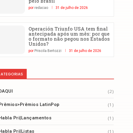
pelo Brasil
por
redacao
31 de julho de 2026
Operación Triunfo USA tem final
antecipada após um mês: por que
o formato não pegou nos Estados
Unidos?
por
Priscila Bertozzi
31 de julho de 2026
ATEGORIAS
(2)
DAQUI
(1)
Prêmios>Prêmios LatinPop
(1)
Habla Pri|Lançamentos
(1)
Habla Pri|Listas