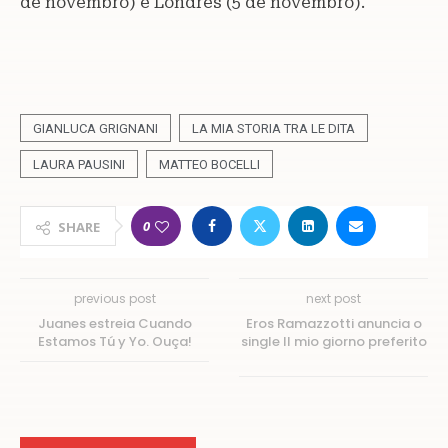
de novembro) e Londres (5 de novembro).
GIANLUCA GRIGNANI
LA MIA STORIA TRA LE DITA
LAURA PAUSINI
MATTEO BOCELLI
0
SHARE
previous post
next post
Juanes estreia Cuando
Eros Ramazzotti anuncia o
Estamos Tú y Yo. Ouça!
single Il mio giorno preferito