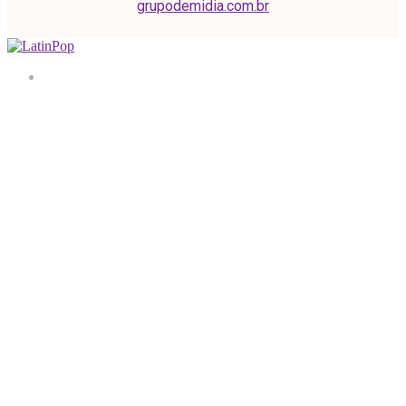
grupodemidia.com.br
Home