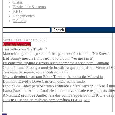
Listas
Festival de Sanremo
RBD
Lançamentos
Prêmios
Search
Sexta-Feira, 7 Agosto, 2026
Últimas LatinPop
Tini volta com ‘La Triple T’
Marco Mengoni lança sua música para o verão italiano ‘No Stress’
Bad Bunny mescla ritmos no novo álbum ‘Verano sin ti’
Ex confirma ruptura e revela relacionamento aberto com Damiano
Quem é Luna Passos, a modelo brasileira que conquistou Victoria De.
Tini anuncia separação de Rodrigo de Paul
Novas denúncias afetam Ethan Torchio, baterista do Måneskin
Damiano David e Dove Cameron estão namorando
Escolha de Fedez para Sanremo enfurece Chiara Ferragni: “Não é uma
Laura Pausini: “Anime Parallele é sobre diversidade e respeito às dife
ANGEL22 promove Anillo, fala das comparações com CNCO e dá spoi
O TOP 10 latino de músicas com temática LGBTQIA+