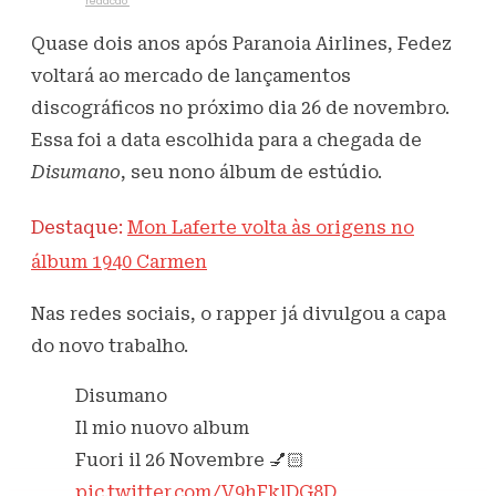
Escrito por
redacao
1 de novembro de 2021
394
Visualizações
Quase dois anos após Paranoia Airlines, Fedez
voltará ao mercado de lançamentos
discográficos no próximo dia 26 de novembro.
Essa foi a data escolhida para a chegada de
Disumano
, seu nono álbum de estúdio.
Destaque:
Mon Laferte volta às origens no
álbum 1940 Carmen
Nas redes sociais, o rapper já divulgou a capa
do novo trabalho.
Disumano
Il mio nuovo album
Fuori il 26 Novembre 💅🏻
pic.twitter.com/V9hFklDG8D