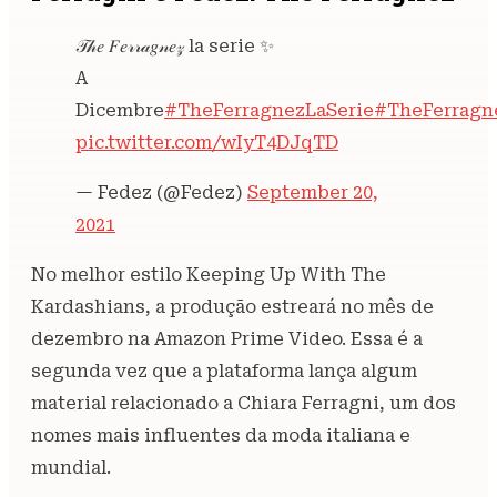
𝒯𝒽𝑒 𝐹𝑒𝓇𝓇𝒶𝑔𝓃𝑒𝓏 la serie ✨
A
Dicembre
#TheFerragnezLaSerie
#TheFerragn
pic.twitter.com/wIyT4DJqTD
— Fedez (@Fedez)
September 20,
2021
No melhor estilo Keeping Up With The
Kardashians, a produção estreará no mês de
dezembro na Amazon Prime Video. Essa é a
segunda vez que a plataforma lança algum
material relacionado a Chiara Ferragni, um dos
nomes mais influentes da moda italiana e
mundial.