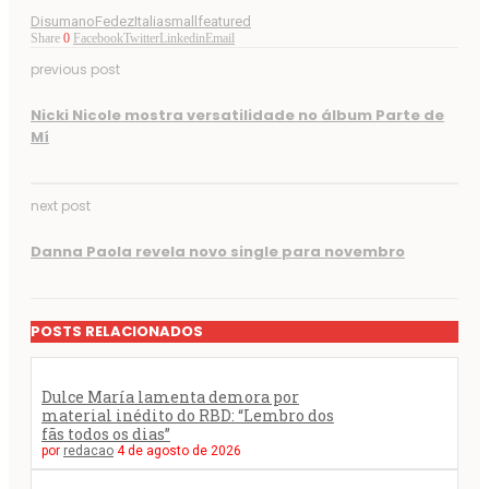
Disumano
Fedez
Italia
smallfeatured
Share
0
Facebook
Twitter
Linkedin
Email
previous post
Nicki Nicole mostra versatilidade no álbum Parte de
Mí
next post
Danna Paola revela novo single para novembro
POSTS RELACIONADOS
Dulce María lamenta demora por
material inédito do RBD: “Lembro dos
fãs todos os dias”
por
redacao
4 de agosto de 2026