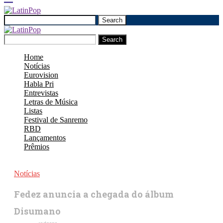
Search
Search
Home
Notícias
Eurovision
Habla Pri
Entrevistas
Letras de Música
Listas
Festival de Sanremo
RBD
Lançamentos
Prêmios
Notícias
Fedez anuncia a chegada do álbum
Disumano