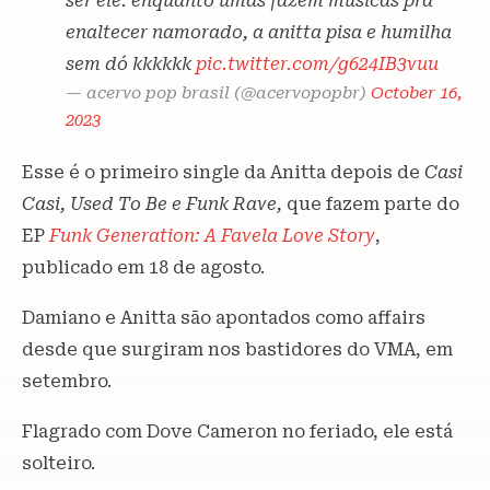
ser ele. enquanto umas fazem musicas pra
enaltecer namorado, a anitta pisa e humilha
sem dó kkkkkk
pic.twitter.com/g624IB3vuu
— acervo pop brasil (@acervopopbr)
October 16,
2023
Esse é o primeiro single da Anitta depois de
Casi
Casi, Used To Be e Funk Rave,
que fazem parte do
EP
Funk Generation: A Favela Love Story
,
publicado em 18 de agosto.
Damiano e Anitta são apontados como affairs
desde que surgiram nos bastidores do VMA, em
setembro.
Flagrado com Dove Cameron no feriado, ele está
solteiro.