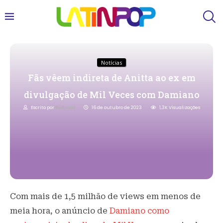
Notícias
Fãs vêem indireta de Anitta ao ex em
divulgação de Mil Veces com Damiano
Escrito por
Redacao
16 de outubro de 2023
1,3K
Visualizações
Com mais de 1,5 milhão de views em menos de
meia hora, o anúncio de
Damiano como