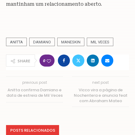
mantinham um relacionamento aberto.
ANITTA
DAMIANO
MANESKIN
MIL VECES
0
SHARE
previous post
next post
Anitta confirma Damiano e
Vicco vira a página de
data de estreia de Mil Veces
Nochentera e anuncia feat
com Abraham Mateo
POSTS RELACIONADOS