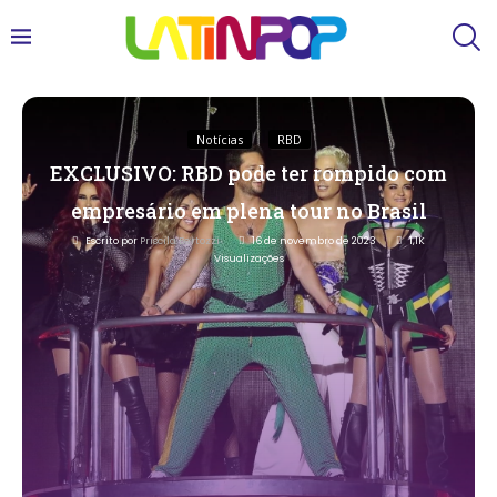
Notícias
RBD
EXCLUSIVO: RBD pode ter rompido com
empresário em plena tour no Brasil
Escrito por
Priscila Bertozzi
16 de novembro de 2023
1,1K
Visualizações