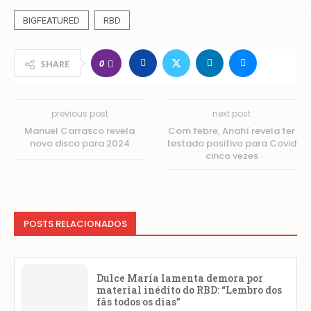
BIGFEATURED
RBD
0
SHARE
previous post
next post
Manuel Carrasco revela
Com febre, Anahí revela ter
novo disco para 2024
testado positivo para Covid
cinco vezes
POSTS RELACIONADOS
Dulce María lamenta demora por
material inédito do RBD: “Lembro dos
fãs todos os dias”