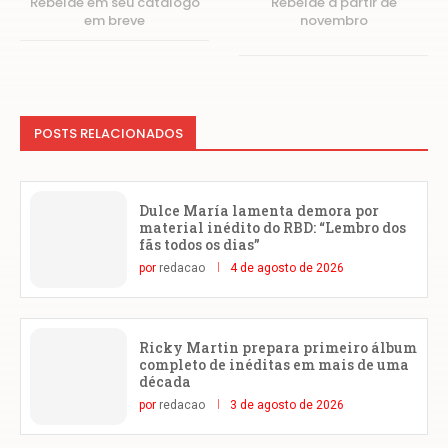
Rebelde em seu catálogo
Rebelde a partir de
em breve
novembro
POSTS RELACIONADOS
Dulce María lamenta demora por
material inédito do RBD: “Lembro dos
fãs todos os dias”
por
redacao
4 de agosto de 2026
Ricky Martin prepara primeiro álbum
completo de inéditas em mais de uma
década
por
redacao
3 de agosto de 2026