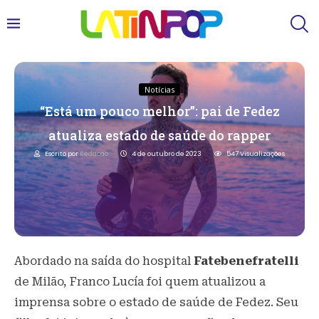
Notícias
“Está um pouco melhor”: pai de Fedez
atualiza estado de saúde do rapper
Escrito por
Redacao
4 de outubro de 2023
547
Visualizações
Abordado na saída do hospital
Fatebenefratelli
de Milão, Franco Lucía foi quem atualizou a
imprensa sobre o estado de saúde de Fedez. Seu