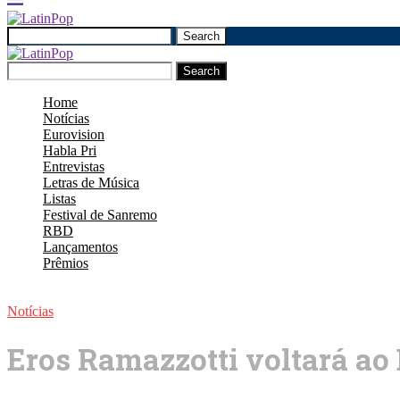
Search
Search
Home
Notícias
Eurovision
Habla Pri
Entrevistas
Letras de Música
Listas
Festival de Sanremo
RBD
Lançamentos
Prêmios
Notícias
Eros Ramazzotti voltará ao B