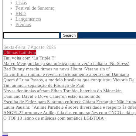
Listas
Festival de Sanremo
RBD
Lançamentos
Prêmios
Search
Sexta-Feira, 7 Agosto, 2026
Últimas LatinPop
Tini volta com ‘La Triple T’
Marco Mengoni lança sua música para o verão italiano ‘No Stress’
Bad Bunny mescla ritmos no novo álbum ‘Verano sin ti’
Ex confirma ruptura e revela relacionamento aberto com Damiano
Quem é Luna Passos, a modelo brasileira que conquistou Victoria De.
Tini anuncia separação de Rodrigo de Paul
Novas denúncias afetam Ethan Torchio, baterista do Måneskin
Damiano David e Dove Cameron estão namorando
Escolha de Fedez para Sanremo enfurece Chiara Ferragni: “Não é uma
Laura Pausini: “Anime Parallele é sobre diversidade e respeito às dife
ANGEL22 promove Anillo, fala das comparações com CNCO e dá spoi
O TOP 10 latino de músicas com temática LGBTQIA+