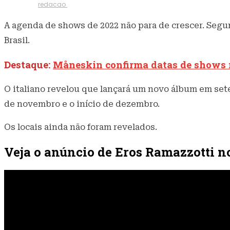
22 de abril de 2022
583
Visualizações
Escrito por
redacao
A agenda de shows de 2022 não para de crescer. Segu
Brasil.
Destaque:
Måneskin confirma datas de shows 
O italiano revelou que lançará um novo álbum em setem
de novembro e o início de dezembro.
Os locais ainda não foram revelados.
Veja o anúncio de Eros Ramazzotti n