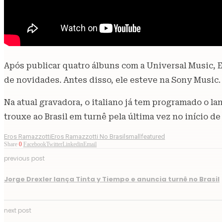
Após publicar quatro álbuns com a Universal Music, 
de novidades. Antes disso, ele esteve na Sony Music.
Na atual gravadora, o italiano já tem programado o l
trouxe ao Brasil em turnê pela última vez no início 
Eros Ramazzotti
Eros Ramazzotti No Brasil
smallfeatured
Share
0
Facebook
Twitter
Linkedin
Email
previous post
Jorge Drexler lança Tinta y Tiempo e anuncia turnê no Brasil
next post