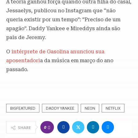
A teoria ganhou força quando outra filha do casal,
Jessaelys, publicou no Instagram que “não
queria existir por um tempo”: “Preciso de um
apagão”. Daddy Yankee e Mireddys ainda são
pais de Jeremy.
O
intérprete de Gasolina anunciou sua
aposentadori
a da música em março do ano
passado.
BIGFEATURED
DADDY YANKEE
NEON
NETFLIX
0
SHARE