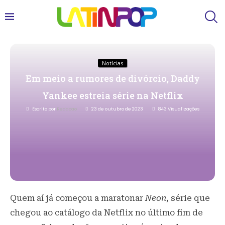
Notícias
Em meio a rumores de divórcio, Daddy
Yankee estreia série na Netflix
Escrito por
Redacao
23 de outubro de 2023
843
Visualizações
Quem aí já começou a maratonar
Neon
, série que
chegou ao catálogo da Netflix no último fim de