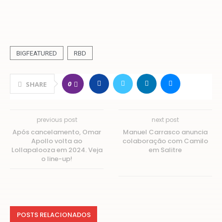
BIGFEATURED
RBD
0
SHARE
previous post
next post
Após cancelamento, Omar
Manuel Carrasco anuncia
Apollo volta ao
colaboração com Camilo
Lollapalooza em 2024. Veja
em Salitre
o line-up!
POSTS RELACIONADOS