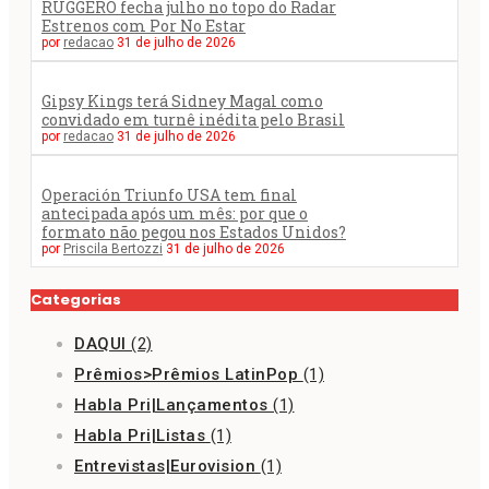
RUGGERO fecha julho no topo do Radar
Estrenos com Por No Estar
por
redacao
31 de julho de 2026
Gipsy Kings terá Sidney Magal como
convidado em turnê inédita pelo Brasil
por
redacao
31 de julho de 2026
Operación Triunfo USA tem final
antecipada após um mês: por que o
formato não pegou nos Estados Unidos?
por
Priscila Bertozzi
31 de julho de 2026
Categorias
DAQUI
(2)
Prêmios>Prêmios LatinPop
(1)
Habla Pri|Lançamentos
(1)
Habla Pri|Listas
(1)
Entrevistas|Eurovision
(1)