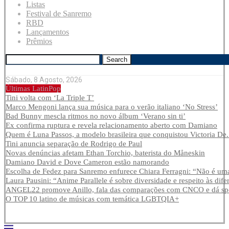
Listas
Festival de Sanremo
RBD
Lançamentos
Prêmios
Search
Sábado, 8 Agosto, 2026
Últimas LatinPop
Tini volta com ‘La Triple T’
Marco Mengoni lança sua música para o verão italiano ‘No Stress’
Bad Bunny mescla ritmos no novo álbum ‘Verano sin ti’
Ex confirma ruptura e revela relacionamento aberto com Damiano
Quem é Luna Passos, a modelo brasileira que conquistou Victoria De.
Tini anuncia separação de Rodrigo de Paul
Novas denúncias afetam Ethan Torchio, baterista do Måneskin
Damiano David e Dove Cameron estão namorando
Escolha de Fedez para Sanremo enfurece Chiara Ferragni: “Não é uma
Laura Pausini: “Anime Parallele é sobre diversidade e respeito às dife
ANGEL22 promove Anillo, fala das comparações com CNCO e dá spoi
O TOP 10 latino de músicas com temática LGBTQIA+