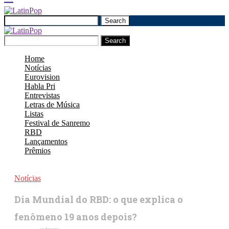
Search
Search
Home
Notícias
Eurovision
Habla Pri
Entrevistas
Letras de Música
Listas
Festival de Sanremo
RBD
Lançamentos
Prêmios
Notícias
Dia Mundial do RBD: o que explica o
fenômeno 19 anos depois?