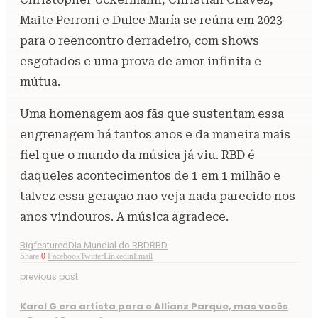
Maite Perroni e Dulce María se reúna em 2023
para o reencontro derradeiro, com shows
esgotados e uma prova de amor infinita e
mútua.
Uma homenagem aos fãs que sustentam essa
engrenagem há tantos anos e da maneira mais
fiel que o mundo da música já viu. RBD é
daqueles acontecimentos de 1 em 1 milhão e
talvez essa geração não veja nada parecido nos
anos vindouros. A música agradece.
Bigfeatured
Dia Mundial do RBD
RBD
Share
0
Facebook
Twitter
Linkedin
Email
previous post
Karol G era artista para o Allianz Parque, mas vocês