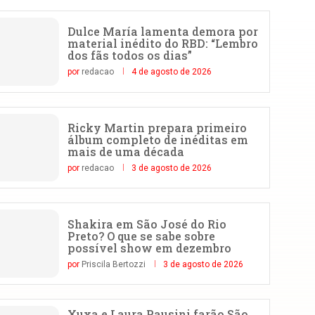
Dulce María lamenta demora por
material inédito do RBD: “Lembro
dos fãs todos os dias”
por
redacao
4 de agosto de 2026
Ricky Martin prepara primeiro
álbum completo de inéditas em
mais de uma década
por
redacao
3 de agosto de 2026
Shakira em São José do Rio
Preto? O que se sabe sobre
possível show em dezembro
por
Priscila Bertozzi
3 de agosto de 2026
Xuxa e Laura Pausini farão São