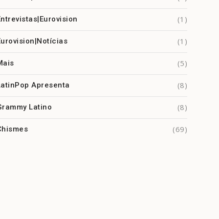
(1)
Entrevistas|Eurovision
(1)
Eurovision|Notícias
(5)
Mais
(8)
LatinPop Apresenta
(8)
Grammy Latino
(69)
Chismes