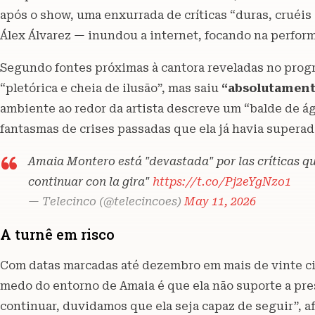
após o show, uma enxurrada de críticas “duras, cruéis 
Álex Álvarez — inundou a internet, focando na perform
Segundo fontes próximas à cantora reveladas no pro
“pletórica e cheia de ilusão”, mas saiu
“absolutament
ambiente ao redor da artista descreve um “balde de ág
fantasmas de crises passadas que ela já havia superad
Amaia Montero está "devastada" por las críticas que
continuar con la gira"
https://t.co/Pj2eYgNzo1
— Telecinco (@telecincoes)
May 11, 2026
A turnê em risco
Com datas marcadas até dezembro em mais de vinte cid
medo do entorno de Amaia é que ela não suporte a pres
continuar, duvidamos que ela seja capaz de seguir”, a