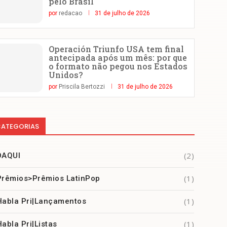
pelo Brasil
por
redacao
31 de julho de 2026
Operación Triunfo USA tem final
antecipada após um mês: por que
o formato não pegou nos Estados
Unidos?
por
Priscila Bertozzi
31 de julho de 2026
ATEGORIAS
(2)
DAQUI
(1)
Prêmios>Prêmios LatinPop
(1)
Habla Pri|Lançamentos
(1)
Habla Pri|Listas