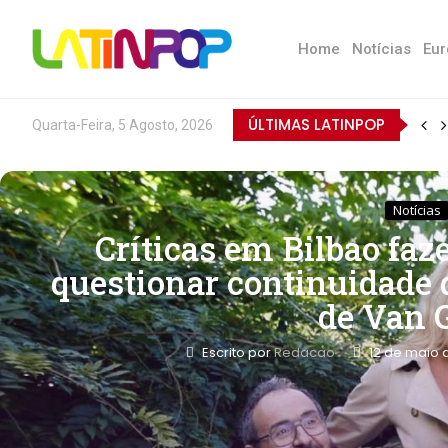
Home
Notícias
Eur
ÚLTIMAS LATINPOP
Quarta-Feira, 5 Agosto, 2026
Notícias
Críticas em Bilbao f
questionar continuidade 
de Van 
Escrito por
Redacao
12 de maio 