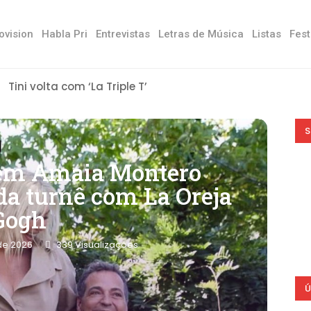
ovision
Habla Pri
Entrevistas
Letras de Música
Listas
Fest
Tini volta com ‘La Triple T’
S
azem Amaia Montero
da turnê com La Oreja
Gogh
de 2026
339
Visualizações
Ú