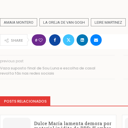
AMAIA MONTERO
LA OREJA DE VAN GOGH
LEIRE MARTINEZ
0
SHARE
previous post
Vaza suposto final de Sou Luna e escolha de casal
revolta fãs nas redes sociais
POSTS RELACIONADOS
Dulce María lamenta demora por