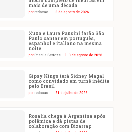
álbum completo de inéditas em
mais de uma década
por
redacao
3 de agosto de 2026
Xuxa e Laura Pausini farão São
Paulo cantar em português,
espanhol e italiano na mesma
noite
por
Priscila Bertozzi
3 de agosto de 2026
Gipsy Kings terá Sidney Magal
como convidado em turnê inédita
pelo Brasil
por
redacao
31 de julho de 2026
Rosalía chega à Argentina após
polêmica e dá pistas de
colaboração com Bizarrap